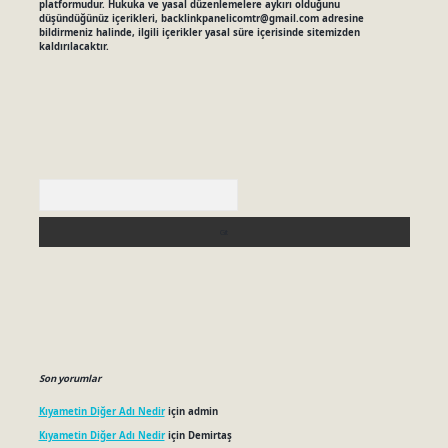
platformudur. Hukuka ve yasal düzenlemelere aykırı olduğunu
düşündüğünüz içerikleri,
backlinkpanelicomtr@gmail.com
adresine
bildirmeniz halinde, ilgili içerikler yasal süre içerisinde sitemizden
kaldırılacaktır.
Arama
Son yorumlar
Kıyametin Diğer Adı Nedir
için
admin
Kıyametin Diğer Adı Nedir
için
Demirtaş