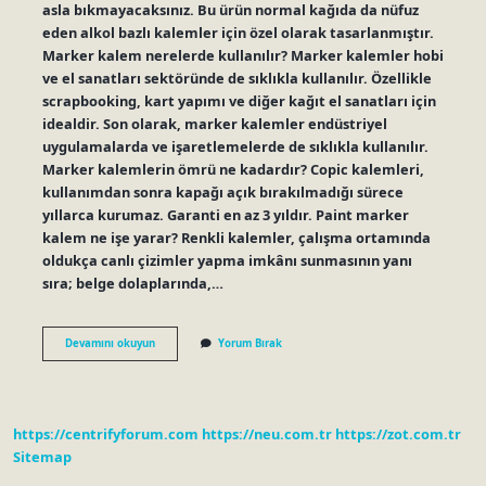
asla bıkmayacaksınız. Bu ürün normal kağıda da nüfuz
eden alkol bazlı kalemler için özel olarak tasarlanmıştır.
Marker kalem nerelerde kullanılır? Marker kalemler hobi
ve el sanatları sektöründe de sıklıkla kullanılır. Özellikle
scrapbooking, kart yapımı ve diğer kağıt el sanatları için
idealdir. Son olarak, marker kalemler endüstriyel
uygulamalarda ve işaretlemelerde de sıklıkla kullanılır.
Marker kalemlerin ömrü ne kadardır? Copic kalemleri,
kullanımdan sonra kapağı açık bırakılmadığı sürece
yıllarca kurumaz. Garanti en az 3 yıldır. Paint marker
kalem ne işe yarar? Renkli kalemler, çalışma ortamında
oldukça canlı çizimler yapma imkânı sunmasının yanı
sıra; belge dolaplarında,…
Marker
Devamını okuyun
Yorum Bırak
Kalem
Arkaya
Geçiriyor
Mu
https://centrifyforum.com
https://neu.com.tr
https://zot.com.tr
Sitemap