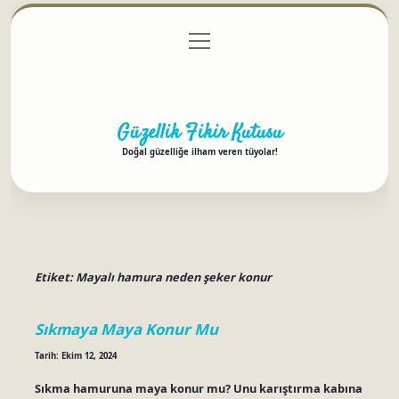
menüyü
Anasayfa
Gizlilik Politikası
Yasal Uyarı
aç
Hakkımızda
Güzellik Fikir Kutusu
Doğal güzelliğe ilham veren tüyolar!
Etiket:
Mayalı hamura neden şeker konur
Sıkmaya Maya Konur Mu
Tarih: Ekim 12, 2024
Sıkma hamuruna maya konur mu? Unu karıştırma kabına