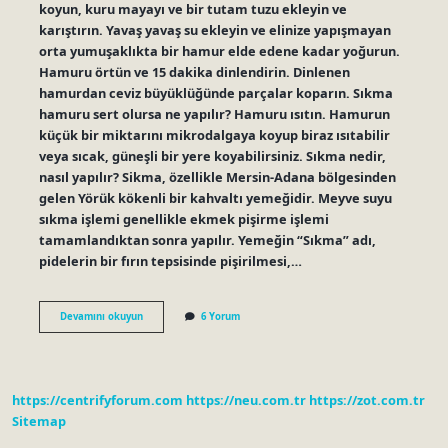
koyun, kuru mayayı ve bir tutam tuzu ekleyin ve
karıştırın. Yavaş yavaş su ekleyin ve elinize yapışmayan
orta yumuşaklıkta bir hamur elde edene kadar yoğurun.
Hamuru örtün ve 15 dakika dinlendirin. Dinlenen
hamurdan ceviz büyüklüğünde parçalar koparın. Sıkma
hamuru sert olursa ne yapılır? Hamuru ısıtın. Hamurun
küçük bir miktarını mikrodalgaya koyup biraz ısıtabilir
veya sıcak, güneşli bir yere koyabilirsiniz. Sıkma nedir,
nasıl yapılır? Sikma, özellikle Mersin-Adana bölgesinden
gelen Yörük kökenli bir kahvaltı yemeğidir. Meyve suyu
sıkma işlemi genellikle ekmek pişirme işlemi
tamamlandıktan sonra yapılır. Yemeğin “Sıkma” adı,
pidelerin bir fırın tepsisinde pişirilmesi,…
Sıkmaya
Devamını okuyun
6 Yorum
Maya
Konur
Mu
https://centrifyforum.com
https://neu.com.tr
https://zot.com.tr
Sitemap