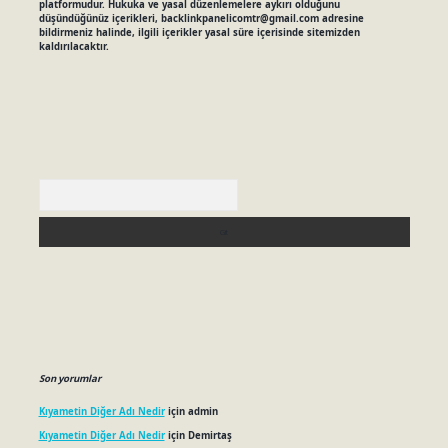
platformudur. Hukuka ve yasal düzenlemelere aykırı olduğunu
düşündüğünüz içerikleri,
backlinkpanelicomtr@gmail.com
adresine
bildirmeniz halinde, ilgili içerikler yasal süre içerisinde sitemizden
kaldırılacaktır.
Arama
Son yorumlar
Kıyametin Diğer Adı Nedir
için
admin
Kıyametin Diğer Adı Nedir
için
Demirtaş