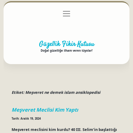
menüyü
Anasayfa
Gizlilik Politikası
Yasal Uyarı
aç
Hakkımızda
Güzellik Fikir Kutusu
Doğal güzelliğe ilham veren tüyolar!
Etiket:
Meşveret ne demek islam ansiklopedisi
Meşveret Meclisi Kim Yaptı
Tarih: Aralık 19, 2024
Meşveret meclisini kim kurdu? 40 III. Selim’in başlattığı