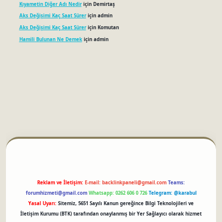
Kıyametin Diğer Adı Nedir
için
Demirtaş
Aks Değişimi Kaç Saat Sürer
için
admin
Aks Değişimi Kaç Saat Sürer
için
Komutan
Hamili Bulunan Ne Demek
için
admin
betci
Reklam ve İletişim:
E-mail:
backlinkpaneli@gmail.com
Teams:
forumhizmeti@gmail.com
Whatsapp: 0262 606 0 726
Telegram: @karabul
Yasal Uyarı:
Sitemiz, 5651 Sayılı Kanun gereğince Bilgi Teknolojileri ve
İletişim Kurumu (BTK) tarafından onaylanmış bir Yer Sağlayıcı olarak hizmet