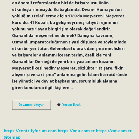
en önemli reformlardan biri de istişare usulünün
etkinleştirilmesiydi. Bu bağlamda, Divan-ı Hümayun’un
yokluğunu telafi etmek için 1789’da Meşveret-i Meşveret
kuruldu. 41 Kubalı, bu gelişmeyi meşrutiyet rejiminin
yolunu hazırlayan bir girişim olarak değerlendirir.
Osmanlıda meşveret ne demek? Danışma kavramı,
Osmanlı İmparatorluğu’nun siyasi düşünce ve söyleminde
etkin bir yer tutar. Geleneksel olarak danışma meclisleri
ve istişareler anlamını içeren terim, özellikle Yeni
Osmanlılar Derneği ile yeni bir siyasi anlam kazanır.
Meşveret ilkesi nedir? Meşveret, sözlükte “istişare, fikir
alışverişi ve tartışma” anlamına gelir. İslam literatüründe
ise yönetici ve devlet başkanının, sorumluluk alanına
giren konularda ilgili kişilere…
Meşveret
Devamını okuyun
Yorum Bırak
Meclisi
Kim
Yaptı
https://centrifyforum.com
https://neu.com.tr
https://zot.com.tr
Sitemap