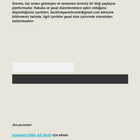
Sitemiz, kar amacı gütmeyen ve tamamen ücretsiz bir bilgi paylaşım
platformudur. Hukuka ve yasal düzenlemelere aykırı olduğunu
düşündüğünüz içerikleri,
backlinkpanelicomtr@gmail.com
adresine
bildirmeniz halinde, ilgili içerikler yasal süre içerisinde sitemizden
kaldırılacaktır.
Arama
Son yorumlar
Kıyametin Diğer Adı Nedir
için
admin