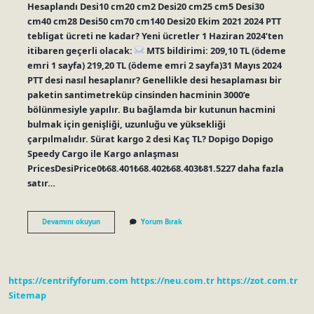
Hesaplandı Desi10 cm20 cm2 Desi20 cm25 cm5 Desi30
cm40 cm28 Desi50 cm70 cm140 Desi20 Ekim 2021 2024 PTT
tebligat ücreti ne kadar? Yeni ücretler 1 Haziran 2024’ten
itibaren geçerli olacak:
MTS bildirimi: 209,10 TL (ödeme
emri 1 sayfa) 219,20 TL (ödeme emri 2 sayfa)31 Mayıs 2024
PTT desi nasıl hesaplanır? Genellikle desi hesaplaması bir
paketin santimetreküp cinsinden hacminin 3000’e
bölünmesiyle yapılır. Bu bağlamda bir kutunun hacmini
bulmak için genişliği, uzunluğu ve yüksekliği
çarpılmalıdır. Sürat kargo 2 desi Kaç TL? Dopigo Dopigo
Speedy Cargo ile Kargo anlaşması
PricesDesiPrice0₺68.401₺68.402₺68.403₺81.5227 daha fazla
satır…
Ptt
Devamını okuyun
Yorum Bırak
3
Desi
Kaç
Tl
https://centrifyforum.com
https://neu.com.tr
https://zot.com.tr
Sitemap