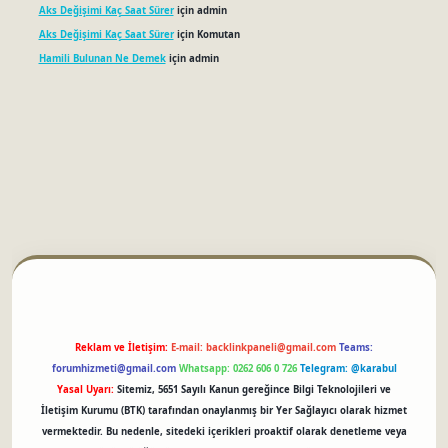
Aks Değişimi Kaç Saat Sürer
için
admin
Aks Değişimi Kaç Saat Sürer
için
Komutan
Hamili Bulunan Ne Demek
için
admin
ci
Reklam ve İletişim:
E-mail:
backlinkpaneli@gmail.com
Teams:
forumhizmeti@gmail.com
Whatsapp: 0262 606 0 726
Telegram: @karabul
Yasal Uyarı:
Sitemiz, 5651 Sayılı Kanun gereğince Bilgi Teknolojileri ve
İletişim Kurumu (BTK) tarafından onaylanmış bir Yer Sağlayıcı olarak hizmet
vermektedir. Bu nedenle, sitedeki içerikleri proaktif olarak denetleme veya