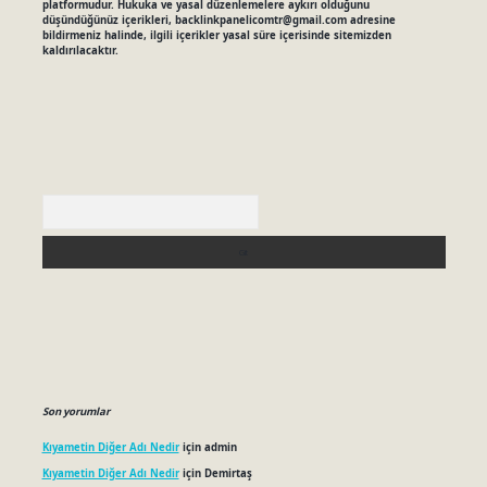
platformudur. Hukuka ve yasal düzenlemelere aykırı olduğunu
düşündüğünüz içerikleri,
backlinkpanelicomtr@gmail.com
adresine
bildirmeniz halinde, ilgili içerikler yasal süre içerisinde sitemizden
kaldırılacaktır.
Arama
Son yorumlar
Kıyametin Diğer Adı Nedir
için
admin
Kıyametin Diğer Adı Nedir
için
Demirtaş