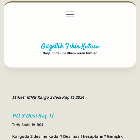
menüyü
Anasayfa
Gizlilik Politikası
Yasal Uyarı
aç
Hakkımızda
Güzellik Fikir Kutusu
Doğal güzelliğe ilham veren tüyolar!
Etiket:
MNG Kargo 2 desi Kaç TL 2024
Ptt 3 Desi Kaç Tl
Tarih: Aralık 19, 2024
Kargoda 2 desi ne kadar? Desi nasıl hesaplanır? Genişlik