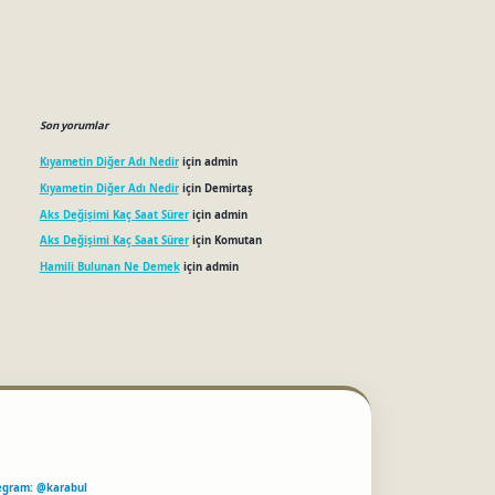
Son yorumlar
Kıyametin Diğer Adı Nedir
için
admin
Kıyametin Diğer Adı Nedir
için
Demirtaş
Aks Değişimi Kaç Saat Sürer
için
admin
Aks Değişimi Kaç Saat Sürer
için
Komutan
Hamili Bulunan Ne Demek
için
admin
egram: @karabul