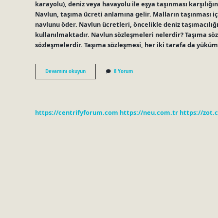
karayolu), deniz veya havayolu ile eşya taşınması karşılığ
Navlun, taşıma ücreti anlamına gelir. Malların taşınması iç
navlunu öder. Navlun ücretleri, öncelikle deniz taşımacılığı 
kullanılmaktadır. Navlun sözleşmeleri nelerdir? Taşıma söz
sözleşmelerdir. Taşıma sözleşmesi, her iki tarafa da yükü
Navlun
Devamını okuyun
8 Yorum
Ne
Demek
Hukuk
https://centrifyforum.com
https://neu.com.tr
https://zot.