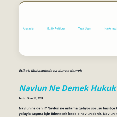
Anasayfa
Gizlilik Politikası
Yasal Uyarı
Hakkımızd
Etiket:
Muhasebede navlun ne demek
Navlun Ne Demek Hukuk
Tarih: Ekim 15, 2024
Navlun ne denir? Navlun ne anlama geliyor sorusu basitçe 
yoluyla taşıma için ödenecek bedele navlun denir. Navlun 