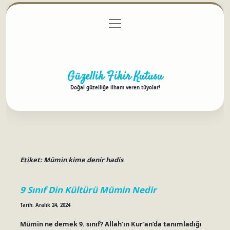
menüyü
Anasayfa
Gizlilik Politikası
Yasal Uyarı
aç
Hakkımızda
Güzellik Fikir Kutusu
Doğal güzelliğe ilham veren tüyolar!
Etiket:
Mümin kime denir hadis
9 Sınıf Din Kültürü Mümin Nedir
Tarih: Aralık 24, 2024
Mümin ne demek 9. sınıf? Allah’ın Kur’an’da tanımladığı