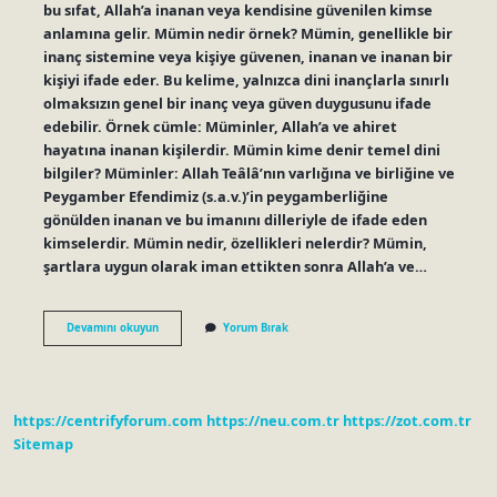
bu sıfat, Allah’a inanan veya kendisine güvenilen kimse
anlamına gelir. Mümin nedir örnek? Mümin, genellikle bir
inanç sistemine veya kişiye güvenen, inanan ve inanan bir
kişiyi ifade eder. Bu kelime, yalnızca dini inançlarla sınırlı
olmaksızın genel bir inanç veya güven duygusunu ifade
edebilir. Örnek cümle: Müminler, Allah’a ve ahiret
hayatına inanan kişilerdir. Mümin kime denir temel dini
bilgiler? Müminler: Allah Teâlâ’nın varlığına ve birliğine ve
Peygamber Efendimiz (s.a.v.)’in peygamberliğine
gönülden inanan ve bu imanını dilleriyle de ifade eden
kimselerdir. Mümin nedir, özellikleri nelerdir? Mümin,
şartlara uygun olarak iman ettikten sonra Allah’a ve…
9
Devamını okuyun
Yorum Bırak
Sınıf
Din
Kültürü
Mümin
Nedir
https://centrifyforum.com
https://neu.com.tr
https://zot.com.tr
Sitemap