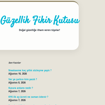
Güzellik Fikir Kutusu
Doğal güzelliğe ilham veren tüyolar!
Sidebar
betci
Son Yazılar
Nwakaeme kaç yıllık sözleşme yaptı ?
Ağustos 10, 2026
Var ya şarkısı kim yazdı ?
Ağustos 8, 2026
Kusura anlamı nedir ?
Ağustos 7, 2026
KYK ilk ay ücreti ne zaman ödenir ?
Ağustos 7, 2026