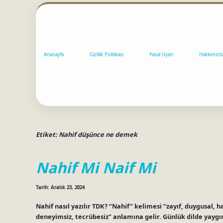
Anasayfa
Gizlilik Politikası
Yasal Uyarı
Hakkımızd
Etiket:
Nahif düşünce ne demek
Nahif Mi Naif Mi
Tarih: Aralık 23, 2024
Nahif nasıl yazılır TDK? “Nahif” kelimesi “zayıf, duygusal, h
deneyimsiz, tecrübesiz” anlamına gelir. Günlük dilde yaygın 