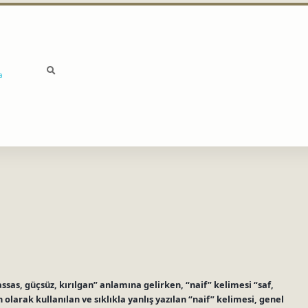
a
assas, güçsüz, kırılgan” anlamına gelirken, “naif” kelimesi “saf,
olarak kullanılan ve sıklıkla yanlış yazılan “naif” kelimesi, genel