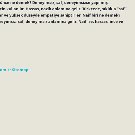
şünce ne demek? Deneyimsiz, saf, deneyimsizce yapılmış,
çin kullanılır. Hassas, nazik anlamına gelir. Türkçede, sıklıkla “saf”
rler ve yüksek düzeyde empatiye sahiptirler. Naif biri ne demek?
eyimsiz, saf, deneyimsiz anlamına gelir. Naif ise; hassas, ince ve
com.tr
Sitemap