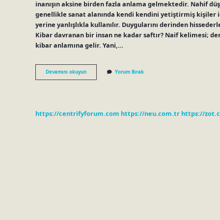
inanışın aksine birden fazla anlama gelmektedir. Nahif dü
genellikle sanat alanında kendi kendini yetiştirmiş kişiler i
yerine yanlışlıkla kullanılır. Duygularını derinden hissede
Kibar davranan bir insan ne kadar saftır? Naif kelimesi; den
kibar anlamına gelir. Yani,…
Nahif
Devamını okuyun
Yorum Bırak
Mi
Naif
Mi
https://centrifyforum.com
https://neu.com.tr
https://zot.