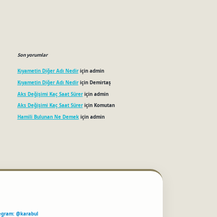
Son yorumlar
Kıyametin Diğer Adı Nedir
için
admin
Kıyametin Diğer Adı Nedir
için
Demirtaş
Aks Değişimi Kaç Saat Sürer
için
admin
Aks Değişimi Kaç Saat Sürer
için
Komutan
Hamili Bulunan Ne Demek
için
admin
egram: @karabul