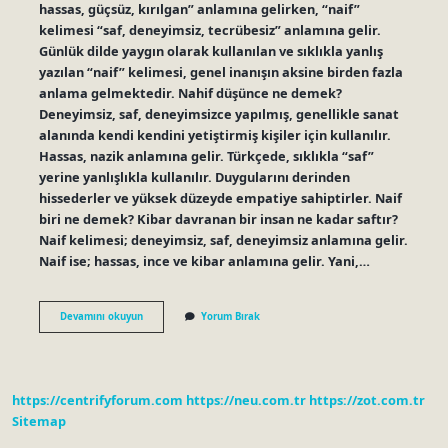
hassas, güçsüz, kırılgan” anlamına gelirken, “naif”
kelimesi “saf, deneyimsiz, tecrübesiz” anlamına gelir.
Günlük dilde yaygın olarak kullanılan ve sıklıkla yanlış
yazılan “naif” kelimesi, genel inanışın aksine birden fazla
anlama gelmektedir. Nahif düşünce ne demek?
Deneyimsiz, saf, deneyimsizce yapılmış, genellikle sanat
alanında kendi kendini yetiştirmiş kişiler için kullanılır.
Hassas, nazik anlamına gelir. Türkçede, sıklıkla “saf”
yerine yanlışlıkla kullanılır. Duygularını derinden
hissederler ve yüksek düzeyde empatiye sahiptirler. Naif
biri ne demek? Kibar davranan bir insan ne kadar saftır?
Naif kelimesi; deneyimsiz, saf, deneyimsiz anlamına gelir.
Naif ise; hassas, ince ve kibar anlamına gelir. Yani,…
Nahif
Devamını okuyun
Yorum Bırak
Mi
Naif
Mi
https://centrifyforum.com
https://neu.com.tr
https://zot.com.tr
Sitemap