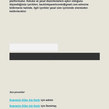
platformudur. Hukuka ve yasal düzenlemelere aykırı olduğunu
düşündüğünüz içerikleri,
backlinkpanelicomtr@gmail.com
adresine
bildirmeniz halinde, ilgili içerikler yasal süre içerisinde sitemizden
kaldırılacaktır.
Arama
Son yorumlar
Kıyametin Diğer Adı Nedir
için
admin
Kıyametin Diğer Adı Nedir
için
Demirtaş