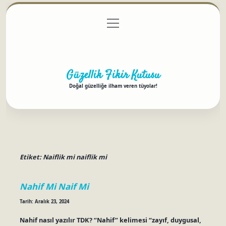
menüyü
Anasayfa
Gizlilik Politikası
Yasal Uyarı
aç
Hakkımızda
Güzellik Fikir Kutusu
Doğal güzelliğe ilham veren tüyolar!
Etiket:
Naiflik mi naiflik mi
Nahif Mi Naif Mi
Tarih: Aralık 23, 2024
Nahif nasıl yazılır TDK? “Nahif” kelimesi “zayıf, duygusal,