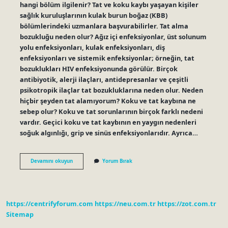
hangi bölüm ilgilenir? Tat ve koku kaybı yaşayan kişiler
sağlık kuruluşlarının kulak burun boğaz (KBB)
bölümlerindeki uzmanlara başvurabilirler. Tat alma
bozukluğu neden olur? Ağız içi enfeksiyonlar, üst solunum
yolu enfeksiyonları, kulak enfeksiyonları, diş
enfeksiyonları ve sistemik enfeksiyonlar; örneğin, tat
bozuklukları HIV enfeksiyonunda görülür. Birçok
antibiyotik, alerji ilaçları, antidepresanlar ve çeşitli
psikotropik ilaçlar tat bozukluklarına neden olur. Neden
hiçbir şeyden tat alamıyorum? Koku ve tat kaybına ne
sebep olur? Koku ve tat sorunlarının birçok farklı nedeni
vardır. Geçici koku ve tat kaybının en yaygın nedenleri
soğuk algınlığı, grip ve sinüs enfeksiyonlarıdır. Ayrıca…
Tat
Devamını okuyun
Yorum Bırak
Alamama
Için
Hangi
Doktora
Gidilir
https://centrifyforum.com
https://neu.com.tr
https://zot.com.tr
Sitemap