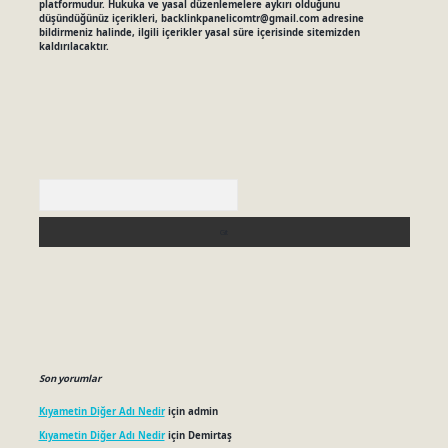
platformudur. Hukuka ve yasal düzenlemelere aykırı olduğunu
düşündüğünüz içerikleri,
backlinkpanelicomtr@gmail.com
adresine
bildirmeniz halinde, ilgili içerikler yasal süre içerisinde sitemizden
kaldırılacaktır.
Arama
Son yorumlar
Kıyametin Diğer Adı Nedir
için
admin
Kıyametin Diğer Adı Nedir
için
Demirtaş