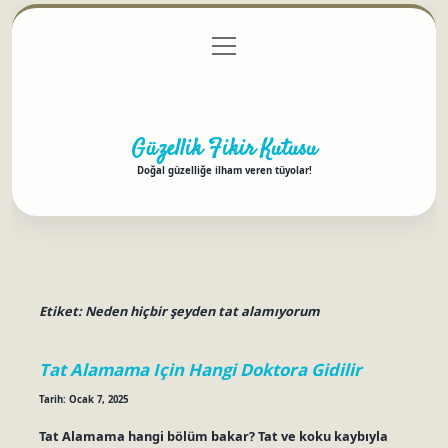
menüyü
Anasayfa
Gizlilik Politikası
Yasal Uyarı
aç
Hakkımızda
Güzellik Fikir Kutusu
Doğal güzelliğe ilham veren tüyolar!
Etiket:
Neden hiçbir şeyden tat alamıyorum
Tat Alamama Için Hangi Doktora Gidilir
Tarih: Ocak 7, 2025
Tat Alamama hangi bölüm bakar? Tat ve koku kaybıyla