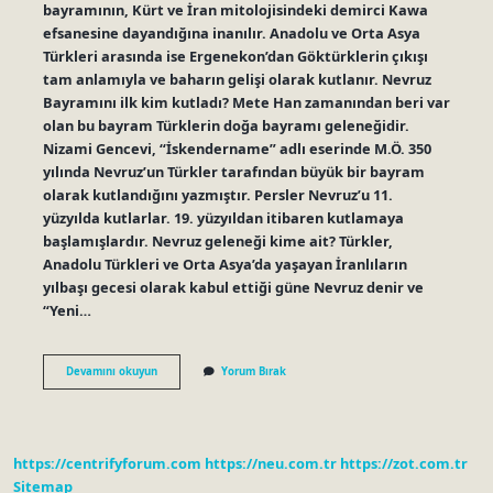
bayramının, Kürt ve İran mitolojisindeki demirci Kawa
efsanesine dayandığına inanılır. Anadolu ve Orta Asya
Türkleri arasında ise Ergenekon’dan Göktürklerin çıkışı
tam anlamıyla ve baharın gelişi olarak kutlanır. Nevruz
Bayramını ilk kim kutladı? Mete Han zamanından beri var
olan bu bayram Türklerin doğa bayramı geleneğidir.
Nizami Gencevi, “İskendername” adlı eserinde M.Ö. 350
yılında Nevruz’un Türkler tarafından büyük bir bayram
olarak kutlandığını yazmıştır. Persler Nevruz’u 11.
yüzyılda kutlarlar. 19. yüzyıldan itibaren kutlamaya
başlamışlardır. Nevruz geleneği kime ait? Türkler,
Anadolu Türkleri ve Orta Asya’da yaşayan İranlıların
yılbaşı gecesi olarak kabul ettiği güne Nevruz denir ve
“Yeni…
Nevruz
Devamını okuyun
Yorum Bırak
Nasıl
Çıkmıştır
https://centrifyforum.com
https://neu.com.tr
https://zot.com.tr
Sitemap