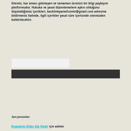
Sitemiz, kar amacı gütmeyen ve tamamen ücretsiz bir bilgi paylaşım
platformudur. Hukuka ve yasal düzenlemelere aykırı olduğunu
düşündüğünüz içerikleri,
backlinkpanelicomtr@gmail.com
adresine
bildirmeniz halinde, ilgili içerikler yasal süre içerisinde sitemizden
kaldırılacaktır.
Arama
Son yorumlar
Kıyametin Diğer Adı Nedir
için
admin