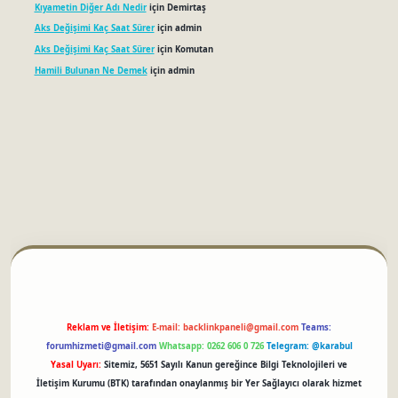
Kıyametin Diğer Adı Nedir
için
Demirtaş
Aks Değişimi Kaç Saat Sürer
için
admin
Aks Değişimi Kaç Saat Sürer
için
Komutan
Hamili Bulunan Ne Demek
için
admin
betci
Reklam ve İletişim:
E-mail:
backlinkpaneli@gmail.com
Teams:
forumhizmeti@gmail.com
Whatsapp: 0262 606 0 726
Telegram: @karabul
Yasal Uyarı:
Sitemiz, 5651 Sayılı Kanun gereğince Bilgi Teknolojileri ve
İletişim Kurumu (BTK) tarafından onaylanmış bir Yer Sağlayıcı olarak hizmet