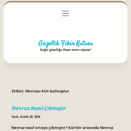
menüyü
Anasayfa
Gizlilik Politikası
Yasal Uyarı
aç
Hakkımızda
Güzellik Fikir Kutusu
Doğal güzelliğe ilham veren tüyolar!
Etiket:
Nevruzu kim bulmuştur
Nevruz Nasıl Çıkmıştır
Tarih: Aralık 28, 2024
Nevruz nasıl ortaya çıkmıştır? Kürtler arasında Nevruz