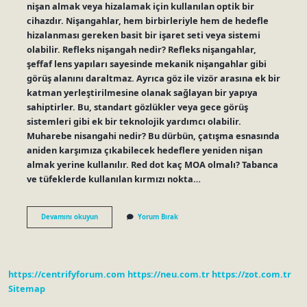
nişan almak veya hizalamak için kullanılan optik bir
cihazdır. Nişangahlar, hem birbirleriyle hem de hedefle
hizalanması gereken basit bir işaret seti veya sistemi
olabilir. Refleks nişangah nedir? Refleks nişangahlar,
şeffaf lens yapıları sayesinde mekanik nişangahlar gibi
görüş alanını daraltmaz. Ayrıca göz ile vizör arasına ek bir
katman yerleştirilmesine olanak sağlayan bir yapıya
sahiptirler. Bu, standart gözlükler veya gece görüş
sistemleri gibi ek bir teknolojik yardımcı olabilir.
Muharebe nisangahi nedir? Bu dürbün, çatışma esnasında
aniden karşımıza çıkabilecek hedeflere yeniden nişan
almak yerine kullanılır. Red dot kaç MOA olmalı? Tabanca
ve tüfeklerde kullanılan kırmızı nokta…
Mekanik
Devamını okuyun
Yorum Bırak
Nişangah
Nedir
https://centrifyforum.com
https://neu.com.tr
https://zot.com.tr
Sitemap