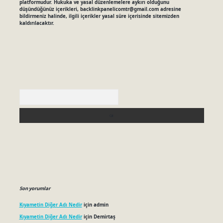
platformudur. Hukuka ve yasal düzenlemelere aykırı olduğunu
düşündüğünüz içerikleri,
backlinkpanelicomtr@gmail.com
adresine
bildirmeniz halinde, ilgili içerikler yasal süre içerisinde sitemizden
kaldırılacaktır.
Arama
Son yorumlar
Kıyametin Diğer Adı Nedir
için
admin
Kıyametin Diğer Adı Nedir
için
Demirtaş