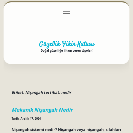
menüyü
Anasayfa
Gizlilik Politikası
Yasal Uyarı
aç
Hakkımızda
Güzellik Fikir Kutusu
Doğal güzelliğe ilham veren tüyolar!
Etiket:
Nişangah tertibatı nedir
Mekanik Nişangah Nedir
Tarih: Aralık 17, 2024
Nişangah sistemi nedir? Nişangah veya nişangah, silahları