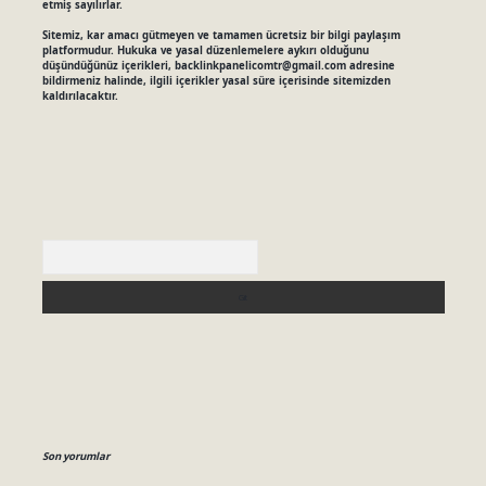
etmiş sayılırlar.
Sitemiz, kar amacı gütmeyen ve tamamen ücretsiz bir bilgi paylaşım
platformudur. Hukuka ve yasal düzenlemelere aykırı olduğunu
düşündüğünüz içerikleri,
backlinkpanelicomtr@gmail.com
adresine
bildirmeniz halinde, ilgili içerikler yasal süre içerisinde sitemizden
kaldırılacaktır.
Arama
Son yorumlar