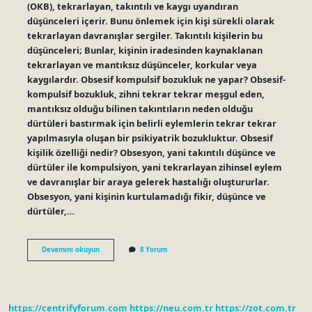
(OKB), tekrarlayan, takıntılı ve kaygı uyandıran
düşünceleri içerir. Bunu önlemek için kişi sürekli olarak
tekrarlayan davranışlar sergiler. Takıntılı kişilerin bu
düşünceleri; Bunlar, kişinin iradesinden kaynaklanan
tekrarlayan ve mantıksız düşünceler, korkular veya
kaygılardır. Obsesif kompulsif bozukluk ne yapar? Obsesif-
kompulsif bozukluk, zihni tekrar tekrar meşgul eden,
mantıksız olduğu bilinen takıntıların neden olduğu
dürtüleri bastırmak için belirli eylemlerin tekrar tekrar
yapılmasıyla oluşan bir psikiyatrik bozukluktur. Obsesif
kişilik özelliği nedir? Obsesyon, yani takıntılı düşünce ve
dürtüler ile kompulsiyon, yani tekrarlayan zihinsel eylem
ve davranışlar bir araya gelerek hastalığı oluştururlar.
Obsesyon, yani kişinin kurtulamadığı fikir, düşünce ve
dürtüler,…
Obsesif
Devamını okuyun
8 Yorum
Kompulsif
Kişilik
Bozukluğu
Nedir
https://centrifyforum.com
https://neu.com.tr
https://zot.com.tr