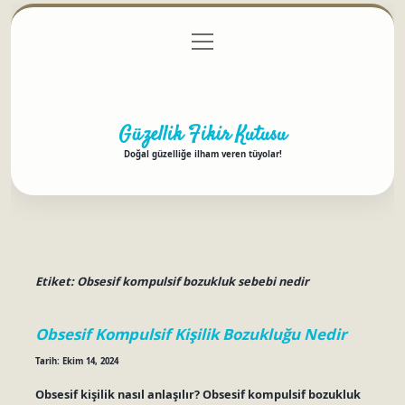
menüyü
Anasayfa
Gizlilik Politikası
Yasal Uyarı
aç
Hakkımızda
Güzellik Fikir Kutusu
Doğal güzelliğe ilham veren tüyolar!
Etiket:
Obsesif kompulsif bozukluk sebebi nedir
Obsesif Kompulsif Kişilik Bozukluğu Nedir
Tarih: Ekim 14, 2024
Obsesif kişilik nasıl anlaşılır? Obsesif kompulsif bozukluk