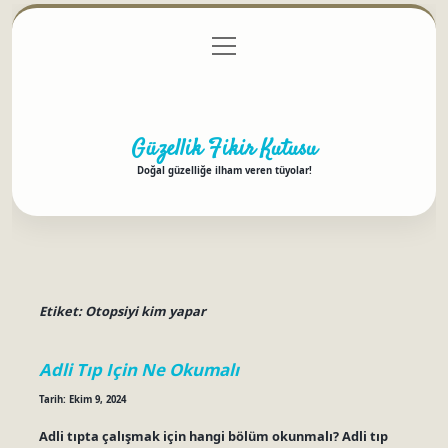
menüyü
Anasayfa
Gizlilik Politikası
Yasal Uyarı
aç
Hakkımızda
Güzellik Fikir Kutusu
Doğal güzelliğe ilham veren tüyolar!
Etiket:
Otopsiyi kim yapar
Adli Tıp Için Ne Okumalı
Tarih: Ekim 9, 2024
Adli tıpta çalışmak için hangi bölüm okunmalı? Adli tıp