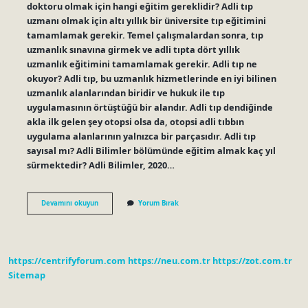
doktoru olmak için hangi eğitim gereklidir? Adli tıp
uzmanı olmak için altı yıllık bir üniversite tıp eğitimini
tamamlamak gerekir. Temel çalışmalardan sonra, tıp
uzmanlık sınavına girmek ve adli tıpta dört yıllık
uzmanlık eğitimini tamamlamak gerekir. Adli tıp ne
okuyor? Adli tıp, bu uzmanlık hizmetlerinde en iyi bilinen
uzmanlık alanlarından biridir ve hukuk ile tıp
uygulamasının örtüştüğü bir alandır. Adli tıp dendiğinde
akla ilk gelen şey otopsi olsa da, otopsi adli tıbbın
uygulama alanlarının yalnızca bir parçasıdır. Adli tıp
sayısal mı? Adli Bilimler bölümünde eğitim almak kaç yıl
sürmektedir? Adli Bilimler, 2020…
Adli
Devamını okuyun
Yorum Bırak
Tıp
Için
Ne
Okumalı
https://centrifyforum.com
https://neu.com.tr
https://zot.com.tr
Sitemap