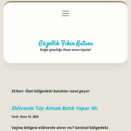
menüyü
Anasayfa
Gizlilik Politikası
Yasal Uyarı
aç
Hakkımızda
Güzellik Fikir Kutusu
Doğal güzelliğe ilham veren tüyolar!
Etiket:
Özel bölgedeki batıklar nasıl geçer
Eldivenle Tüy Almak Batık Yapar Mı
Tarih: Ekim 10, 2024
Vajina bölgesi eldivenle alınır mı? Genital bölgedeki