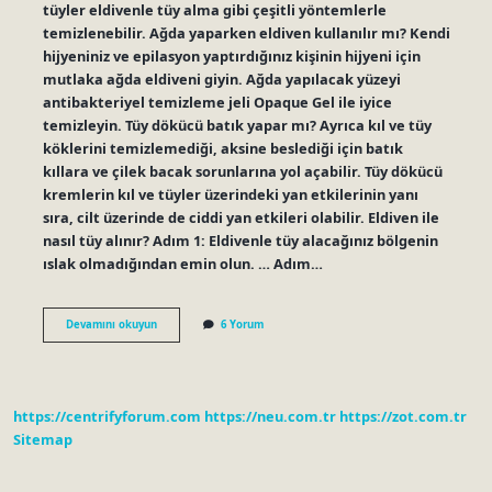
tüyler eldivenle tüy alma gibi çeşitli yöntemlerle
temizlenebilir. Ağda yaparken eldiven kullanılır mı? Kendi
hijyeniniz ve epilasyon yaptırdığınız kişinin hijyeni için
mutlaka ağda eldiveni giyin. Ağda yapılacak yüzeyi
antibakteriyel temizleme jeli Opaque Gel ile iyice
temizleyin. Tüy dökücü batık yapar mı? Ayrıca kıl ve tüy
köklerini temizlemediği, aksine beslediği için batık
kıllara ve çilek bacak sorunlarına yol açabilir. Tüy dökücü
kremlerin kıl ve tüyler üzerindeki yan etkilerinin yanı
sıra, cilt üzerinde de ciddi yan etkileri olabilir. Eldiven ile
nasıl tüy alınır? Adım 1: Eldivenle tüy alacağınız bölgenin
ıslak olmadığından emin olun. … Adım…
Eldivenle
Devamını okuyun
6 Yorum
Tüy
Almak
Batık
Yapar
Mı
https://centrifyforum.com
https://neu.com.tr
https://zot.com.tr
Sitemap