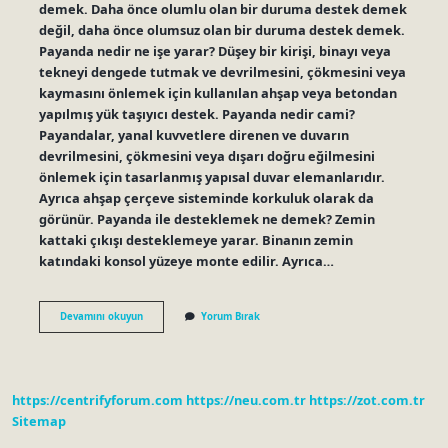
demek. Daha önce olumlu olan bir duruma destek demek
değil, daha önce olumsuz olan bir duruma destek demek.
Payanda nedir ne işe yarar? Düşey bir kirişi, binayı veya
tekneyi dengede tutmak ve devrilmesini, çökmesini veya
kaymasını önlemek için kullanılan ahşap veya betondan
yapılmış yük taşıyıcı destek. Payanda nedir cami?
Payandalar, yanal kuvvetlere direnen ve duvarın
devrilmesini, çökmesini veya dışarı doğru eğilmesini
önlemek için tasarlanmış yapısal duvar elemanlarıdır.
Ayrıca ahşap çerçeve sisteminde korkuluk olarak da
görünür. Payanda ile desteklemek ne demek? Zemin
kattaki çıkışı desteklemeye yarar. Binanın zemin
katındaki konsol yüzeye monte edilir. Ayrıca…
Payanda
Devamını okuyun
Yorum Bırak
Nedir
Edebiyat
https://centrifyforum.com
https://neu.com.tr
https://zot.com.tr
Sitemap