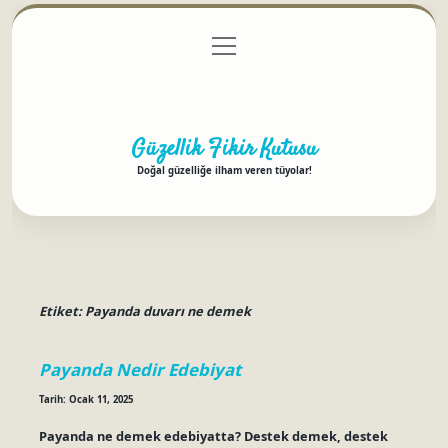
menüyü
Anasayfa
Gizlilik Politikası
Yasal Uyarı
aç
Hakkımızda
Güzellik Fikir Kutusu
Doğal güzelliğe ilham veren tüyolar!
Etiket:
Payanda duvarı ne demek
Payanda Nedir Edebiyat
Tarih: Ocak 11, 2025
Payanda ne demek edebiyatta? Destek demek, destek