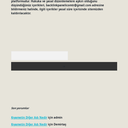
platformudur. Hukuka ve yasal düzenlemelere aykırı olduğunu
düşündüğünüz içerikleri,
backlinkpanelicomtr@gmail.com
adresine
bildirmeniz halinde, ilgili içerikler yasal süre içerisinde sitemizden
kaldırılacaktır.
Arama
Son yorumlar
Kıyametin Diğer Adı Nedir
için
admin
Kıyametin Diğer Adı Nedir
için
Demirtaş