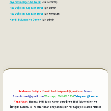
Kıyametin Diğer Adı Nedir
için
Demirtaş
Aks Değişimi Kaç Saat Sürer
için
admin
Aks Değişimi Kaç Saat Sürer
için
Komutan
Hamili Bulunan Ne Demek
için
admin
tci
Reklam ve İletişim:
E-mail:
backlinkpaneli@gmail.com
Teams:
forumhizmeti@gmail.com
Whatsapp: 0262 606 0 726
Telegram: @karabul
Yasal Uyarı:
Sitemiz, 5651 Sayılı Kanun gereğince Bilgi Teknolojileri ve
İletişim Kurumu (BTK) tarafından onaylanmış bir Yer Sağlayıcı olarak hizmet