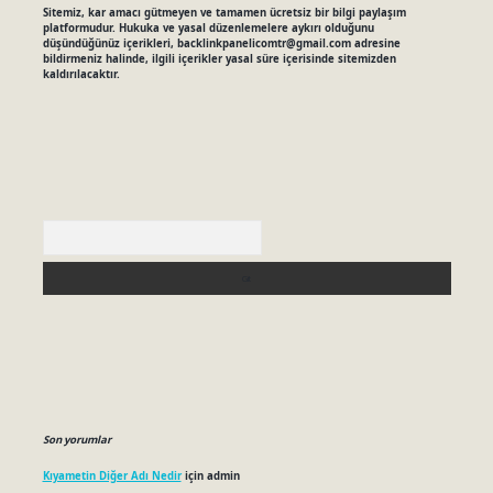
Sitemiz, kar amacı gütmeyen ve tamamen ücretsiz bir bilgi paylaşım
platformudur. Hukuka ve yasal düzenlemelere aykırı olduğunu
düşündüğünüz içerikleri,
backlinkpanelicomtr@gmail.com
adresine
bildirmeniz halinde, ilgili içerikler yasal süre içerisinde sitemizden
kaldırılacaktır.
Arama
Son yorumlar
Kıyametin Diğer Adı Nedir
için
admin