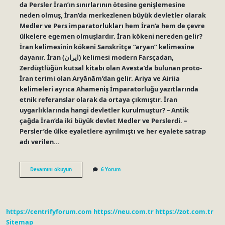
da Persler İran’ın sınırlarının ötesine genişlemesine
neden olmuş, İran’da merkezlenen büyük devletler olarak
Medler ve Pers imparatorlukları hem İran’a hem de çevre
ülkelere egemen olmuşlardır. İran kökeni nereden gelir?
İran kelimesinin kökeni Sanskritçe “aryan” kelimesine
dayanır. İran (ایران) kelimesi modern Farsçadan,
Zerdüştlüğün kutsal kitabı olan Avesta’da bulunan proto-
İran terimi olan Aryānām’dan gelir. Ariya ve Airiia
kelimeleri ayrıca Ahameniş İmparatorluğu yazıtlarında
etnik referanslar olarak da ortaya çıkmıştır. İran
uygarlıklarında hangi devletler kurulmuştur? – Antik
çağda İran’da iki büyük devlet Medler ve Perslerdi. –
Persler’de ülke eyaletlere ayrılmıştı ve her eyalete satrap
adı verilen…
İRan
Devamını okuyun
6 Yorum
Eskiden
Hangi
Devlet
https://centrifyforum.com
https://neu.com.tr
https://zot.com.tr
Sitemap