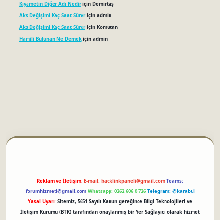
Kıyametin Diğer Adı Nedir
için
Demirtaş
Aks Değişimi Kaç Saat Sürer
için
admin
Aks Değişimi Kaç Saat Sürer
için
Komutan
Hamili Bulunan Ne Demek
için
admin
betci
Reklam ve İletişim:
E-mail:
backlinkpaneli@gmail.com
Teams:
forumhizmeti@gmail.com
Whatsapp: 0262 606 0 726
Telegram: @karabul
Yasal Uyarı:
Sitemiz, 5651 Sayılı Kanun gereğince Bilgi Teknolojileri ve
İletişim Kurumu (BTK) tarafından onaylanmış bir Yer Sağlayıcı olarak hizmet