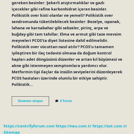
gereken besinler: Şekerli atıştırmalıklar ve gazlı
içecekler gibi rafine karbonhidrat içeren besinler.
Polikistik over kisti olanlar ne yemeli? Polikistik over
sendromunda tüketilebilecek besinler: Bezelye, ıspanak,
lahana ve karnabahar gibi sebzeler, pirinç, arpa ve
buğday gibi tam tahıllar. Elma ve armut gibi taze mevsim
meyveleri PCOS’ta diyet listesine dahil edilmelidir.
Polikistik over vücuttan nasıl atılır? PCOS’u tamamen
iyileştiren bir ilaç tedavisi olmasa da doğum kontrol
hapları adet döngüsünü düzenler ve artan kıl büyümesi ve
akne gibi istenmeyen semptomlara yardımcı olur.
Metformin tipi ilaçlar da insülin seviyelerini düzenleyerek
PCOS hastaları üzerinde olumlu bir etkiye sahiptir.
Polikistik…
Polikistik
Devamını okuyun
8 Yorum
Olanlar
Ne
Yememeli
https://centrifyforum.com
https://neu.com.tr
https://zot.com.tr
Sitemap