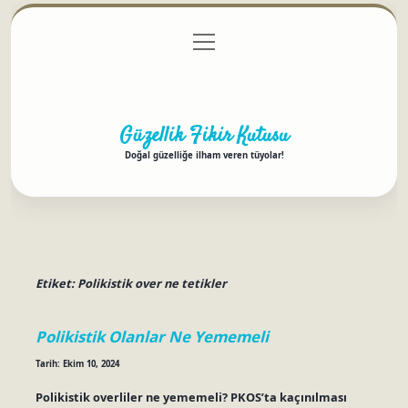
menüyü
Anasayfa
Gizlilik Politikası
Yasal Uyarı
aç
Hakkımızda
Güzellik Fikir Kutusu
Doğal güzelliğe ilham veren tüyolar!
Etiket:
Polikistik over ne tetikler
Polikistik Olanlar Ne Yememeli
Tarih: Ekim 10, 2024
Polikistik overliler ne yememeli? PKOS’ta kaçınılması