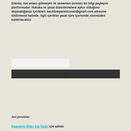
Sitemiz, kar amacı gütmeyen ve tamamen ücretsiz bir bilgi paylaşım
platformudur. Hukuka ve yasal düzenlemelere aykırı olduğunu
düşündüğünüz içerikleri,
backlinkpanelicomtr@gmail.com
adresine
bildirmeniz halinde, ilgili içerikler yasal süre içerisinde sitemizden
kaldırılacaktır.
Arama
Son yorumlar
Kıyametin Diğer Adı Nedir
için
admin