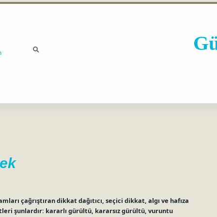
Gü
a
mek
amları çağrıştıran dikkat dağıtıcı, seçici dikkat, algı ve hafıza
leri şunlardır: kararlı gürültü, kararsız gürültü, vuruntu