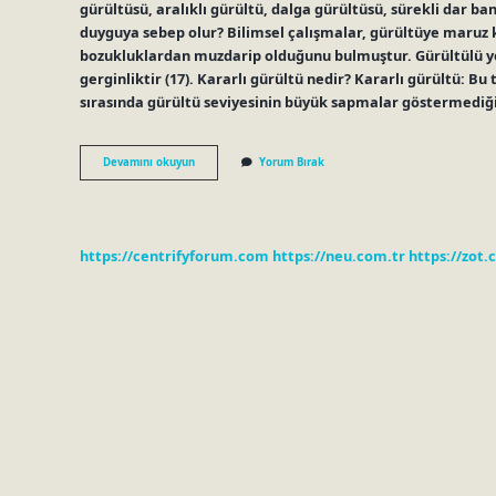
gürültüsü, aralıklı gürültü, dalga gürültüsü, sürekli dar ba
duyguya sebep olur? Bilimsel çalışmalar, gürültüye maruz 
bozukluklardan muzdarip olduğunu bulmuştur. Gürültülü yerl
gerginliktir (17). Kararlı gürültü nedir? Kararlı gürültü: Bu
sırasında gürültü seviyesinin büyük sapmalar göstermediği
Psikolojik
Devamını okuyun
Yorum Bırak
Gürültü
Ne
Demek
https://centrifyforum.com
https://neu.com.tr
https://zot.