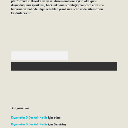
platformudur. Hukuka ve yasal düzenlemelere aykırı olduğunu
düşündüğünüz içerikleri,
backlinkpanelicomtr@gmail.com
adresine
bildirmeniz halinde, ilgili içerikler yasal süre içerisinde sitemizden
kaldırılacaktır.
Arama
Son yorumlar
Kıyametin Diğer Adı Nedir
için
admin
Kıyametin Diğer Adı Nedir
için
Demirtaş