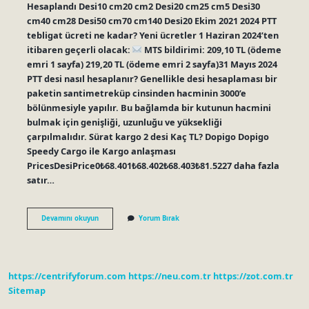
Hesaplandı Desi10 cm20 cm2 Desi20 cm25 cm5 Desi30
cm40 cm28 Desi50 cm70 cm140 Desi20 Ekim 2021 2024 PTT
tebligat ücreti ne kadar? Yeni ücretler 1 Haziran 2024’ten
itibaren geçerli olacak:
MTS bildirimi: 209,10 TL (ödeme
emri 1 sayfa) 219,20 TL (ödeme emri 2 sayfa)31 Mayıs 2024
PTT desi nasıl hesaplanır? Genellikle desi hesaplaması bir
paketin santimetreküp cinsinden hacminin 3000’e
bölünmesiyle yapılır. Bu bağlamda bir kutunun hacmini
bulmak için genişliği, uzunluğu ve yüksekliği
çarpılmalıdır. Sürat kargo 2 desi Kaç TL? Dopigo Dopigo
Speedy Cargo ile Kargo anlaşması
PricesDesiPrice0₺68.401₺68.402₺68.403₺81.5227 daha fazla
satır…
Ptt
Devamını okuyun
Yorum Bırak
3
Desi
Kaç
Tl
https://centrifyforum.com
https://neu.com.tr
https://zot.com.tr
Sitemap