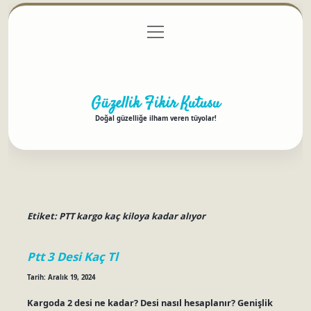
menüyü
Anasayfa
Gizlilik Politikası
Yasal Uyarı
aç
Hakkımızda
Güzellik Fikir Kutusu
Doğal güzelliğe ilham veren tüyolar!
Etiket:
PTT kargo kaç kiloya kadar alıyor
Ptt 3 Desi Kaç Tl
Tarih: Aralık 19, 2024
Kargoda 2 desi ne kadar? Desi nasıl hesaplanır? Genişlik