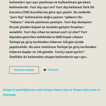
kelimeleri ayrı ayrı yazılması ve kullanılması gereken
kelimelerdir. Yurt dışı ayri mi? Yurt dışı kelimesi Türk Dil
Kurumu (TDK) kurallarına göre ayrı yazılır. Bu nedenle
“yurt dışı” kelimesinin doğru yazımı “yabancı”dır.
“Yabancı” olarak yazılması yanlıştır. Yurt dışı deneyimi
birçok yönden kişisel ve mesleki gelişim fırsatları
sunabilir. Yurt dışı cihaz ne zaman yurt içi olur? Yurt
dışından getirilen telefonların IMEI kaydı cihazın
Türkiye’ye giriş tarihinden itibaren 120 gün içinde
yapılmalıdır. Bu süre telefonun Türkiye’ye giriş tarihinden
itibaren başlar ve 120 gündür. Yurtiçi nasıl ayrılır?
Özellikle iki kelimeden oluşan kelimelerin ayrı ayrı…
Yurt
Devamını okuyun
10 Yorum
Içi
Yurt
Dışı
Ayrı
Mı
https://centrifyforum.com
https://neu.com.tr
https://zot.com.tr
Sitemap