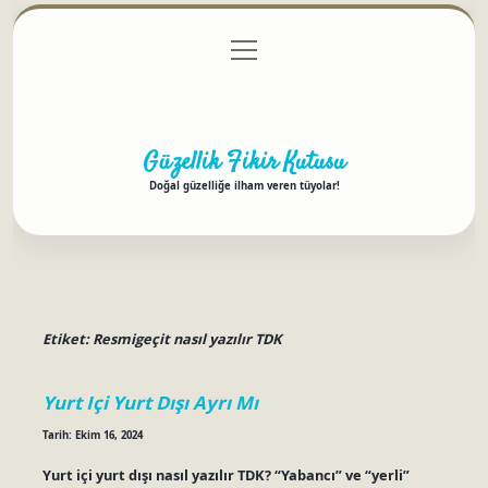
menüyü
Anasayfa
Gizlilik Politikası
Yasal Uyarı
aç
Hakkımızda
Güzellik Fikir Kutusu
Doğal güzelliğe ilham veren tüyolar!
Etiket:
Resmigeçit nasıl yazılır TDK
Yurt Içi Yurt Dışı Ayrı Mı
Tarih: Ekim 16, 2024
Yurt içi yurt dışı nasıl yazılır TDK? “Yabancı” ve “yerli”