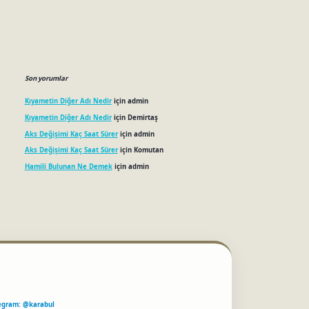
Son yorumlar
Kıyametin Diğer Adı Nedir
için
admin
Kıyametin Diğer Adı Nedir
için
Demirtaş
Aks Değişimi Kaç Saat Sürer
için
admin
Aks Değişimi Kaç Saat Sürer
için
Komutan
Hamili Bulunan Ne Demek
için
admin
egram: @karabul