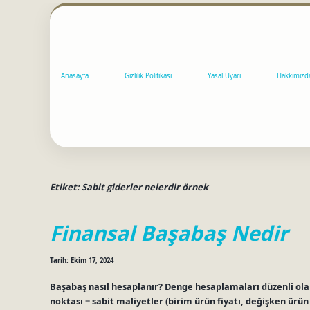
Anasayfa
Gizlilik Politikası
Yasal Uyarı
Hakkımızd
Etiket:
Sabit giderler nelerdir örnek
Finansal Başabaş Nedir
Tarih: Ekim 17, 2024
Başabaş nasıl hesaplanır? Denge hesaplamaları düzenli ol
noktası = sabit maliyetler (birim ürün fiyatı, değişken ürün