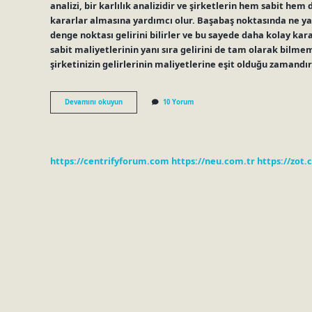
analizi, bir karlılık analizidir ve şirketlerin hem sabit h
kararlar almasına yardımcı olur. Başabaş noktasında ne yap
denge noktası gelirini bilirler ve bu sayede daha kolay kar
sabit maliyetlerinin yanı sıra gelirini de tam olarak bilm
şirketinizin gelirlerinin maliyetlerine eşit olduğu zamandı
Finansal
Devamını okuyun
10 Yorum
Başabaş
Nedir
https://centrifyforum.com
https://neu.com.tr
https://zot.