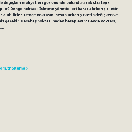
em de değişken maliyetleri göz önünde bulundurarak stratejik
ılır? Denge noktası: İşletme yöneticileri karar alırken şirketin
ar alabilirler. Denge noktasını hesaplarken şirketin değişken ve
emiz gerekir. Başabaş noktası neden hesaplanır? Denge noktası,
r.…
com.tr
Sitemap