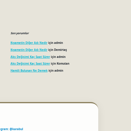
Son yorumlar
Kıyametin Diğer Adı Nedir
için
admin
Kıyametin Diğer Adı Nedir
için
Demirtaş
Aks Değişimi Kaç Saat Sürer
için
admin
Aks Değişimi Kaç Saat Sürer
için
Komutan
Hamili Bulunan Ne Demek
için
admin
egram: @karabul