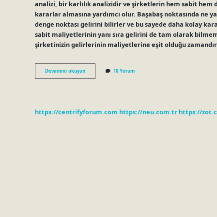
analizi, bir karlılık analizidir ve şirketlerin hem sabit h
kararlar almasına yardımcı olur. Başabaş noktasında ne yap
denge noktası gelirini bilirler ve bu sayede daha kolay kar
sabit maliyetlerinin yanı sıra gelirini de tam olarak bilm
şirketinizin gelirlerinin maliyetlerine eşit olduğu zamandı
Finansal
Devamını okuyun
10 Yorum
Başabaş
Nedir
https://centrifyforum.com
https://neu.com.tr
https://zot.