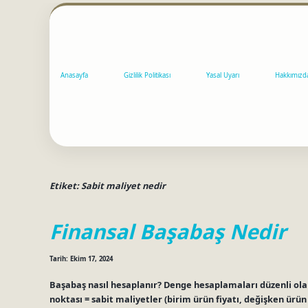
Anasayfa
Gizlilik Politikası
Yasal Uyarı
Hakkımızd
Etiket:
Sabit maliyet nedir
Finansal Başabaş Nedir
Tarih: Ekim 17, 2024
Başabaş nasıl hesaplanır? Denge hesaplamaları düzenli ol
noktası = sabit maliyetler (birim ürün fiyatı, değişken ürün