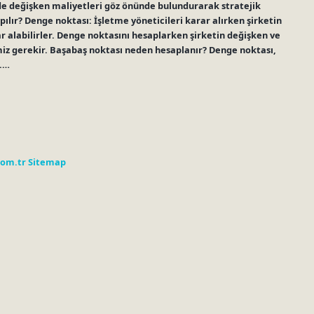
em de değişken maliyetleri göz önünde bulundurarak stratejik
ılır? Denge noktası: İşletme yöneticileri karar alırken şirketin
ar alabilirler. Denge noktasını hesaplarken şirketin değişken ve
emiz gerekir. Başabaş noktası neden hesaplanır? Denge noktası,
r.…
com.tr
Sitemap