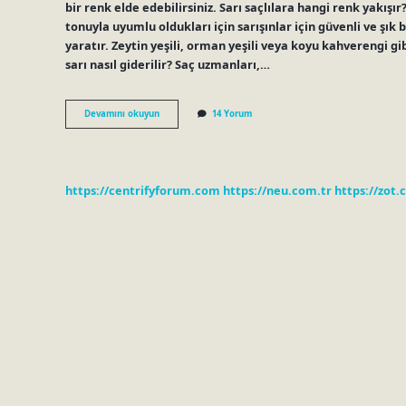
bir renk elde edebilirsiniz. Sarı saçlılara hangi renk yakışır
tonuyla uyumlu oldukları için sarışınlar için güvenli ve şık 
yaratır. Zeytin yeşili, orman yeşili veya koyu kahverengi gib
sarı nasıl giderilir? Saç uzmanları,…
Sarı
Devamını okuyun
14 Yorum
Saçın
Üstüne
Hangi
Renkler
Tutar
https://centrifyforum.com
https://neu.com.tr
https://zot.