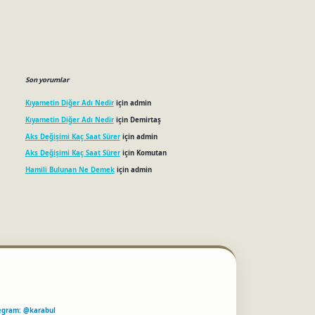
Son yorumlar
Kıyametin Diğer Adı Nedir
için
admin
Kıyametin Diğer Adı Nedir
için
Demirtaş
Aks Değişimi Kaç Saat Sürer
için
admin
Aks Değişimi Kaç Saat Sürer
için
Komutan
Hamili Bulunan Ne Demek
için
admin
egram: @karabul