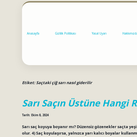
Anasayfa
Gizlilik Politikası
Yasal Uyarı
Hakkımızd
Etiket:
Saçtaki çiğ sarı nasıl giderilir
Sarı Saçın Üstüne Hangi 
Tarih: Ekim 8, 2024
Sarı saç koyuya boyanır mı? Düzensiz gözenekler saçta ye
olur. 4) Saç koyulaşırsa, yalnızca yarı kalıcı boyalar kullan