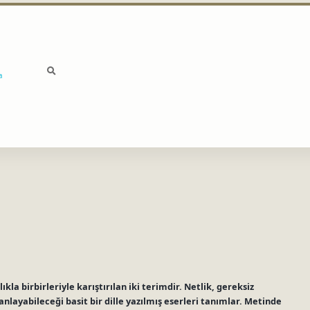
a
lıkla birbirleriyle karıştırılan iki terimdir. Netlik, gereksiz
layabileceği basit bir dille yazılmış eserleri tanımlar. Metinde