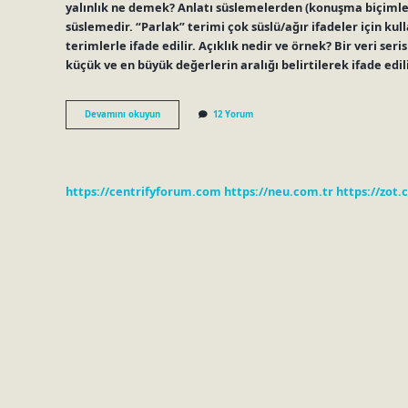
yalınlık ne demek? Anlatı süslemelerden (konuşma biçimleri
süslemedir. “Parlak” terimi çok süslü/ağır ifadeler için kul
terimlerle ifade edilir. Açıklık nedir ve örnek? Bir veri se
küçük ve en büyük değerlerin aralığı belirtilerek ifade edilir.
Yalınlık
Devamını okuyun
12 Yorum
Ne
Demek
Örnek
https://centrifyforum.com
https://neu.com.tr
https://zot.