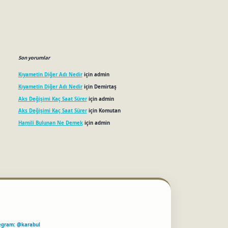
Son yorumlar
Kıyametin Diğer Adı Nedir
için
admin
Kıyametin Diğer Adı Nedir
için
Demirtaş
Aks Değişimi Kaç Saat Sürer
için
admin
Aks Değişimi Kaç Saat Sürer
için
Komutan
Hamili Bulunan Ne Demek
için
admin
egram: @karabul