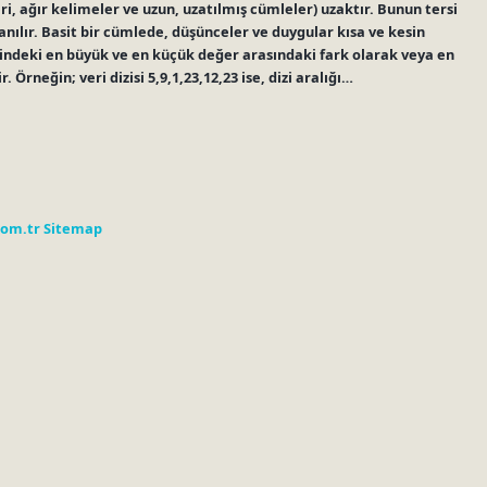
, ağır kelimeler ve uzun, uzatılmış cümleler) uzaktır. Bunun tersi
lanılır. Basit bir cümlede, düşünceler ve duygular kısa ve kesin
risindeki en büyük ve en küçük değer arasındaki fark olarak veya en
 Örneğin; veri dizisi 5,9,1,23,12,23 ise, dizi aralığı…
com.tr
Sitemap