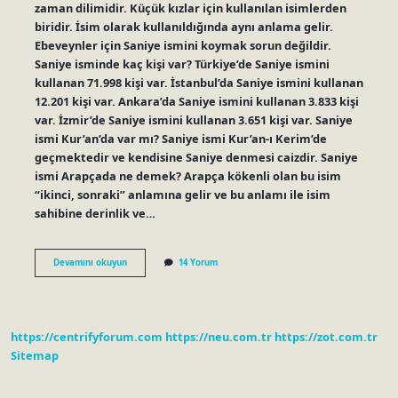
zaman dilimidir. Küçük kızlar için kullanılan isimlerden
biridir. İsim olarak kullanıldığında aynı anlama gelir.
Ebeveynler için Saniye ismini koymak sorun değildir.
Saniye isminde kaç kişi var? Türkiye’de Saniye ismini
kullanan 71.998 kişi var. İstanbul’da Saniye ismini kullanan
12.201 kişi var. Ankara’da Saniye ismini kullanan 3.833 kişi
var. İzmir’de Saniye ismini kullanan 3.651 kişi var. Saniye
ismi Kur’an’da var mı? Saniye ismi Kur’an-ı Kerim’de
geçmektedir ve kendisine Saniye denmesi caizdir. Saniye
ismi Arapçada ne demek? Arapça kökenli olan bu isim
“ikinci, sonraki” anlamına gelir ve bu anlamı ile isim
sahibine derinlik ve…
Saniye
Devamını okuyun
14 Yorum
Diye
Bir
Isim
Var
Mı
https://centrifyforum.com
https://neu.com.tr
https://zot.com.tr
Sitemap