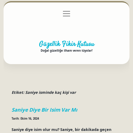
menüyü
Anasayfa
Gizlilik Politikası
Yasal Uyarı
aç
Hakkımızda
Güzellik Fikir Kutusu
Doğal güzelliğe ilham veren tüyolar!
Etiket:
Saniye isminde kaç kişi var
Saniye Diye Bir Isim Var Mı
Tarih: Ekim 16, 2024
Saniye diye isim olur mu? Saniye, bir dakikada geçen