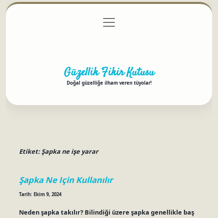
menüyü
Anasayfa
Gizlilik Politikası
Yasal Uyarı
aç
Hakkımızda
Güzellik Fikir Kutusu
Doğal güzelliğe ilham veren tüyolar!
Etiket:
Şapka ne işe yarar
Şapka Ne Için Kullanılır
Tarih: Ekim 9, 2024
Neden şapka takılır? Bilindiği üzere şapka genellikle baş