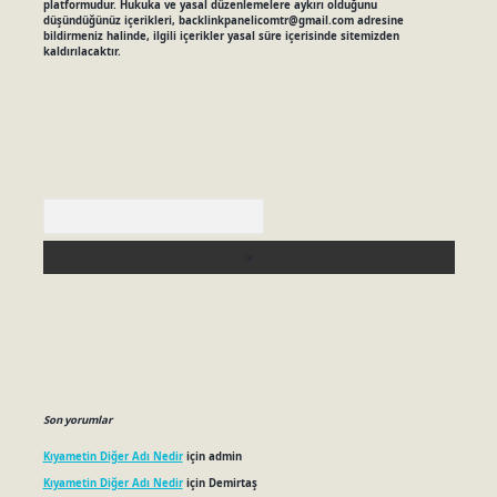
platformudur. Hukuka ve yasal düzenlemelere aykırı olduğunu
düşündüğünüz içerikleri,
backlinkpanelicomtr@gmail.com
adresine
bildirmeniz halinde, ilgili içerikler yasal süre içerisinde sitemizden
kaldırılacaktır.
Arama
Son yorumlar
Kıyametin Diğer Adı Nedir
için
admin
Kıyametin Diğer Adı Nedir
için
Demirtaş