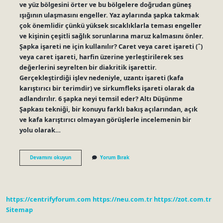
ve yüz bölgesini örter ve bu bölgelere doğrudan güneş
ışığının ulaşmasını engeller. Yaz aylarında şapka takmak
çok önemlidir çünkü yüksek sıcaklıklarla teması engeller
ve kişinin çeşitli sağlık sorunlarına maruz kalmasını önler.
Şapka işareti ne için kullanılır? Caret veya caret işareti (ˆ)
veya caret işareti, harfin üzerine yerleştirilerek ses
değerlerini seyrelten bir diakritik işarettir.
Gerçekleştirdiği işlev nedeniyle, uzantı işareti (kafa
karıştırıcı bir terimdir) ve sirkumfleks işareti olarak da
adlandırılır. 6 şapka neyi temsil eder? Altı Düşünme
Şapkası tekniği, bir konuyu farklı bakış açılarından, açık
ve kafa karıştırıcı olmayan görüşlerle incelemenin bir
yolu olarak…
Şapka
Devamını okuyun
Yorum Bırak
Ne
Için
Kullanılır
https://centrifyforum.com
https://neu.com.tr
https://zot.com.tr
Sitemap