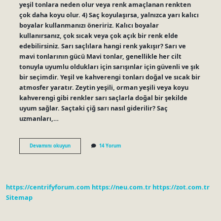
yeşil tonlara neden olur veya renk amaçlanan renkten
çok daha koyu olur. 4) Saç koyulaşırsa, yalnızca yarı kalıcı
boyalar kullanmanızı öneririz. Kalıcı boyalar
kullanırsanız, çok sıcak veya çok açık bir renk elde
edebilirsiniz. Sarı saçlılara hangi renk yakışır? Sarı ve
mavi tonlarının gücü Mavi tonlar, genellikle her cilt
tonuyla uyumlu oldukları için sarışınlar için güvenli ve şık
bir seçimdir. Yeşil ve kahverengi tonları doğal ve sıcak bir
atmosfer yaratır. Zeytin yeşili, orman yeşili veya koyu
kahverengi gibi renkler sarı saçlarla doğal bir şekilde
uyum sağlar. Saçtaki çiğ sarı nasıl giderilir? Saç
uzmanları,…
Sarı
Devamını okuyun
14 Yorum
Saçın
Üstüne
Hangi
Renkler
Tutar
https://centrifyforum.com
https://neu.com.tr
https://zot.com.tr
Sitemap