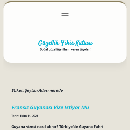
menüyü
Anasayfa
Gizlilik Politikası
Yasal Uyarı
aç
Hakkımızda
Güzellik Fikir Kutusu
Doğal güzelliğe ilham veren tüyolar!
Etiket:
Şeytan Adası nerede
Fransız Guyanası Vize Istiyor Mu
Tarih: Ekim 11, 2024
Guyana vizesi nasıl alınır? Türkiye’de Guyana Fahri