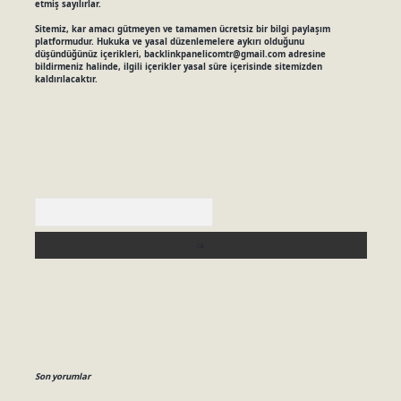
etmiş sayılırlar.
Sitemiz, kar amacı gütmeyen ve tamamen ücretsiz bir bilgi paylaşım
platformudur. Hukuka ve yasal düzenlemelere aykırı olduğunu
düşündüğünüz içerikleri,
backlinkpanelicomtr@gmail.com
adresine
bildirmeniz halinde, ilgili içerikler yasal süre içerisinde sitemizden
kaldırılacaktır.
Arama
Son yorumlar