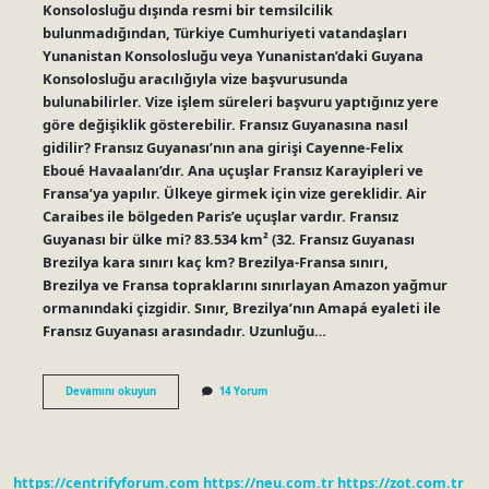
Konsolosluğu dışında resmi bir temsilcilik
bulunmadığından, Türkiye Cumhuriyeti vatandaşları
Yunanistan Konsolosluğu veya Yunanistan’daki Guyana
Konsolosluğu aracılığıyla vize başvurusunda
bulunabilirler. Vize işlem süreleri başvuru yaptığınız yere
göre değişiklik gösterebilir. Fransız Guyanasına nasıl
gidilir? Fransız Guyanası’nın ana girişi Cayenne-Felix
Eboué Havaalanı’dır. Ana uçuşlar Fransız Karayipleri ve
Fransa’ya yapılır. Ülkeye girmek için vize gereklidir. Air
Caraibes ile bölgeden Paris’e uçuşlar vardır. Fransız
Guyanası bir ülke mi? 83.534 km² (32. Fransız Guyanası
Brezilya kara sınırı kaç km? Brezilya-Fransa sınırı,
Brezilya ve Fransa topraklarını sınırlayan Amazon yağmur
ormanındaki çizgidir. Sınır, Brezilya’nın Amapá eyaleti ile
Fransız Guyanası arasındadır. Uzunluğu…
Fransız
Devamını okuyun
14 Yorum
Guyanası
Vize
Istiyor
Mu
https://centrifyforum.com
https://neu.com.tr
https://zot.com.tr