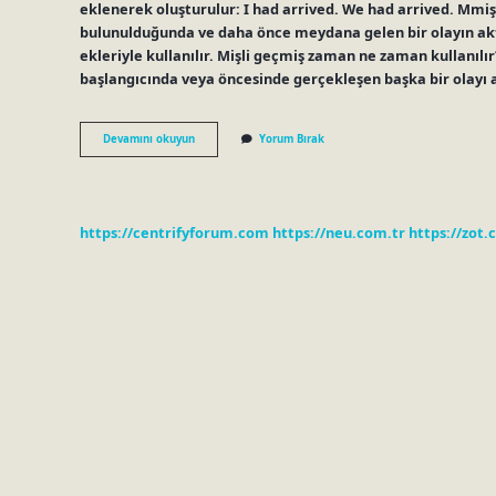
eklenerek oluşturulur: I had arrived. We had arrived. Mmişt
bulunulduğunda ve daha önce meydana gelen bir olayın aktar
ekleriyle kullanılır. Mişli geçmiş zaman ne zaman kullanılır
başlangıcında veya öncesinde gerçekleşen başka bir olayı 
Mış
Devamını okuyun
Yorum Bırak
Mış
Hangi
Zaman
https://centrifyforum.com
https://neu.com.tr
https://zot.