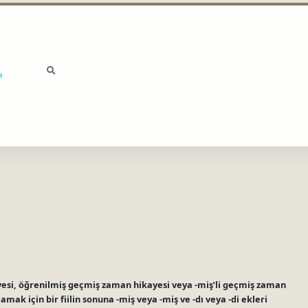
a
si, öğrenilmiş geçmiş zaman hikayesi veya -miş’li geçmiş zaman
amak için bir fiilin sonuna -miş veya -miş ve -dı veya -di ekleri