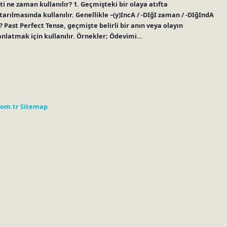
i ne zaman kullanılır? 1. Geçmişteki bir olaya atıfta
ılmasında kullanılır. Genellikle –(y)IncA / -DIğI zaman / -DIğIndA
? Past Perfect Tense, geçmişte belirli bir anın veya olayın
anlatmak için kullanılır. Örnekler; Ödevimi…
com.tr
Sitemap