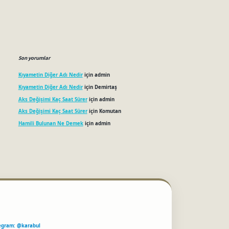
Son yorumlar
Kıyametin Diğer Adı Nedir
için
admin
Kıyametin Diğer Adı Nedir
için
Demirtaş
Aks Değişimi Kaç Saat Sürer
için
admin
Aks Değişimi Kaç Saat Sürer
için
Komutan
Hamili Bulunan Ne Demek
için
admin
egram: @karabul