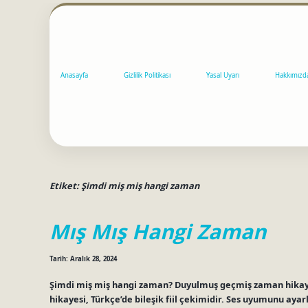
Anasayfa
Gizlilik Politikası
Yasal Uyarı
Hakkımızd
Etiket:
Şimdi miş miş hangi zaman
Mış Mış Hangi Zaman
Tarih: Aralık 28, 2024
Şimdi miş miş hangi zaman? Duyulmuş geçmiş zaman hikaye
hikayesi, Türkçe’de bileşik fiil çekimidir. Ses uyumunu ayarl