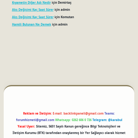
Kıyametin Diğer Adı Nedir
için
Demirtaş
Aks Değişimi Kaç Saat Sürer
için
admin
Aks Değişimi Kaç Saat Sürer
için
Komutan
Hamili Bulunan Ne Demek
için
admin
betci
Reklam ve İletişim:
E-mail:
backlinkpaneli@gmail.com
Teams:
forumhizmeti@gmail.com
Whatsapp: 0262 606 0 726
Telegram: @karabul
Yasal Uyarı:
Sitemiz, 5651 Sayılı Kanun gereğince Bilgi Teknolojileri ve
İletişim Kurumu (BTK) tarafından onaylanmış bir Yer Sağlayıcı olarak hizmet