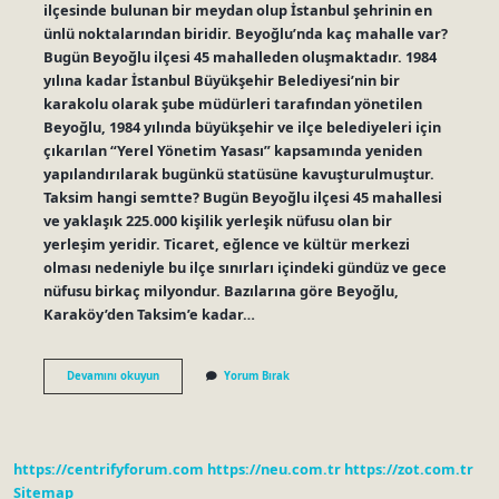
ilçesinde bulunan bir meydan olup İstanbul şehrinin en
ünlü noktalarından biridir. Beyoğlu’nda kaç mahalle var?
Bugün Beyoğlu ilçesi 45 mahalleden oluşmaktadır. 1984
yılına kadar İstanbul Büyükşehir Belediyesi’nin bir
karakolu olarak şube müdürleri tarafından yönetilen
Beyoğlu, 1984 yılında büyükşehir ve ilçe belediyeleri için
çıkarılan “Yerel Yönetim Yasası” kapsamında yeniden
yapılandırılarak bugünkü statüsüne kavuşturulmuştur.
Taksim hangi semtte? Bugün Beyoğlu ilçesi 45 mahallesi
ve yaklaşık 225.000 kişilik yerleşik nüfusu olan bir
yerleşim yeridir. Ticaret, eğlence ve kültür merkezi
olması nedeniyle bu ilçe sınırları içindeki gündüz ve gece
nüfusu birkaç milyondur. Bazılarına göre Beyoğlu,
Karaköy’den Taksim’e kadar…
Taksim
Devamını okuyun
Yorum Bırak
Mahalle
Mi
https://centrifyforum.com
https://neu.com.tr
https://zot.com.tr
Sitemap