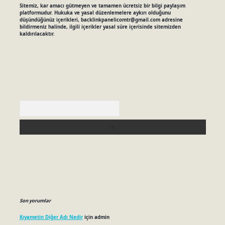
Sitemiz, kar amacı gütmeyen ve tamamen ücretsiz bir bilgi paylaşım
platformudur. Hukuka ve yasal düzenlemelere aykırı olduğunu
düşündüğünüz içerikleri,
backlinkpanelicomtr@gmail.com
adresine
bildirmeniz halinde, ilgili içerikler yasal süre içerisinde sitemizden
kaldırılacaktır.
Arama
Son yorumlar
Kıyametin Diğer Adı Nedir
için
admin