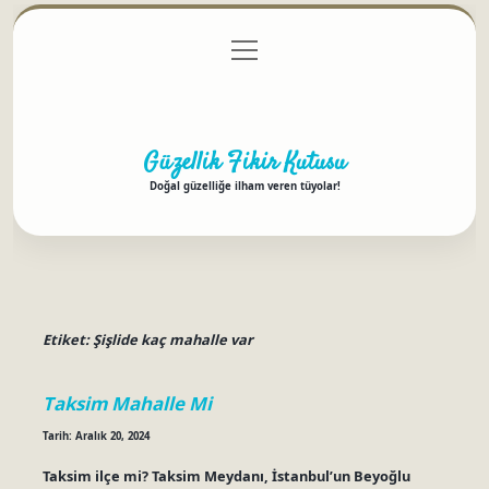
menüyü
Anasayfa
Gizlilik Politikası
Yasal Uyarı
aç
Hakkımızda
Güzellik Fikir Kutusu
Doğal güzelliğe ilham veren tüyolar!
Etiket:
Şişlide kaç mahalle var
Taksim Mahalle Mi
Tarih: Aralık 20, 2024
Taksim ilçe mi? Taksim Meydanı, İstanbul’un Beyoğlu