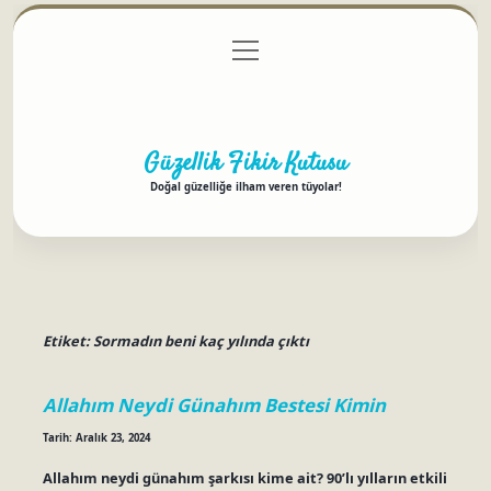
menüyü
Anasayfa
Gizlilik Politikası
Yasal Uyarı
aç
Hakkımızda
Güzellik Fikir Kutusu
Doğal güzelliğe ilham veren tüyolar!
Etiket:
Sormadın beni kaç yılında çıktı
Allahım Neydi Günahım Bestesi Kimin
Tarih: Aralık 23, 2024
Allahım neydi günahım şarkısı kime ait? 90’lı yılların etkili