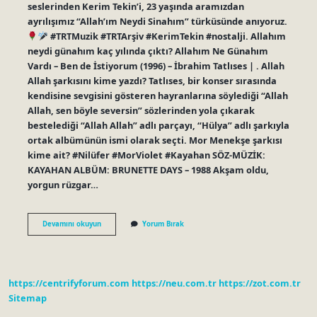
seslerinden Kerim Tekin’i, 23 yaşında aramızdan
ayrılışımız “Allah’ım Neydi Sinahım” türküsünde anıyoruz.
#TRTMuzik #TRTArşiv #KerimTekin #nostalji. Allahım
neydi günahım kaç yılında çıktı? Allahım Ne Günahım
Vardı – Ben de İstiyorum (1996) – İbrahim Tatlıses | . Allah
Allah şarkısını kime yazdı? Tatlıses, bir konser sırasında
kendisine sevgisini gösteren hayranlarına söylediği “Allah
Allah, sen böyle seversin” sözlerinden yola çıkarak
bestelediği “Allah Allah” adlı parçayı, “Hülya” adlı şarkıyla
ortak albümünün ismi olarak seçti. Mor Menekşe şarkısı
kime ait? #Nilüfer #MorViolet #Kayahan SÖZ-MÜZİK:
KAYAHAN ALBÜM: BRUNETTE DAYS – 1988 Akşam oldu,
yorgun rüzgar…
Allahım
Devamını okuyun
Yorum Bırak
Neydi
Günahım
Bestesi
Kimin
https://centrifyforum.com
https://neu.com.tr
https://zot.com.tr
Sitemap