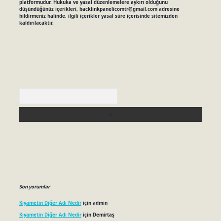
platformudur. Hukuka ve yasal düzenlemelere aykırı olduğunu
düşündüğünüz içerikleri,
backlinkpanelicomtr@gmail.com
adresine
bildirmeniz halinde, ilgili içerikler yasal süre içerisinde sitemizden
kaldırılacaktır.
Arama
Son yorumlar
Kıyametin Diğer Adı Nedir
için
admin
Kıyametin Diğer Adı Nedir
için
Demirtaş