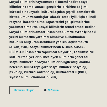
Sosyal bilimlerin hayatımızdaki önemi nedir? Sosyal
bilimlerin temel amacı, gençlerin, birbirine bağımlı,
küresel bir dünyada, kültürel açıdan çeşitli, demokratik
bir toplumun vatandaşları olarak, ortak iyilik için bilinçli,
rasyonel kararlar alma kapasitesini geliştirmelerine
yardımcı olmaktır. Sosyal bilimlerin temel amacı nedir?
Sosyal bilimlerin amacı, insanın toplum ve evren içindeki
yerini bulmasına yardımcı olmak ve bu bakımdan
bütünlük oluşturan sorunların yapısını açıklamaktır
(Alkan, 1984). Sosyal bilimler nedir 6. sınıf? SOSYAL
BİLİMLER: İnsanların toplumsal olaylarını, toplumsal ve
kültürel faaliyetlerini inceleyen bilimlerin genel adı
sosyal bilimlerdir. Sosyal bilimlerin ilgilendiği alanlar
nelerdir? UNESCO’ya göre sosyal bilimler; sosyoloji,
psikoloji, kültürel antropoloji, uluslararası ilişkiler,
siyaset bilimi, ekonomi, hukuk,…
Sosyal
Devamını okuyun
12 Yorum
Bilimlerin
Toplum
Hayatındaki
Önemi
Nedir