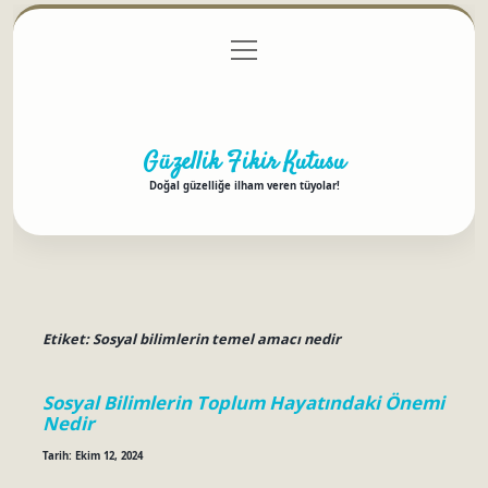
menüyü
Anasayfa
Gizlilik Politikası
Yasal Uyarı
aç
Hakkımızda
Güzellik Fikir Kutusu
Doğal güzelliğe ilham veren tüyolar!
Etiket:
Sosyal bilimlerin temel amacı nedir
Sosyal Bilimlerin Toplum Hayatındaki Önemi
Nedir
Tarih: Ekim 12, 2024