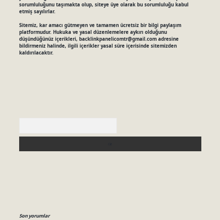
sorumluluğunu taşımakta olup, siteye üye olarak bu sorumluluğu kabul
etmiş sayılırlar.
Sitemiz, kar amacı gütmeyen ve tamamen ücretsiz bir bilgi paylaşım
platformudur. Hukuka ve yasal düzenlemelere aykırı olduğunu
düşündüğünüz içerikleri,
backlinkpanelicomtr@gmail.com
adresine
bildirmeniz halinde, ilgili içerikler yasal süre içerisinde sitemizden
kaldırılacaktır.
Arama
Son yorumlar