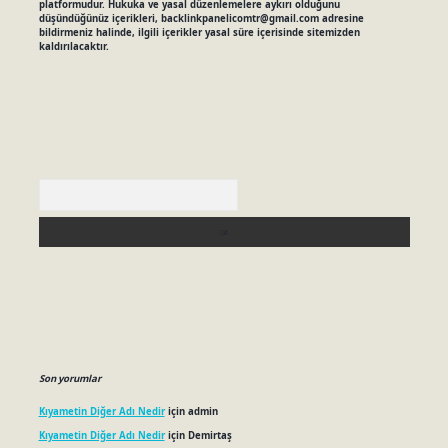
platformudur. Hukuka ve yasal düzenlemelere aykırı olduğunu
düşündüğünüz içerikleri,
backlinkpanelicomtr@gmail.com
adresine
bildirmeniz halinde, ilgili içerikler yasal süre içerisinde sitemizden
kaldırılacaktır.
Arama
Son yorumlar
Kıyametin Diğer Adı Nedir
için
admin
Kıyametin Diğer Adı Nedir
için
Demirtaş