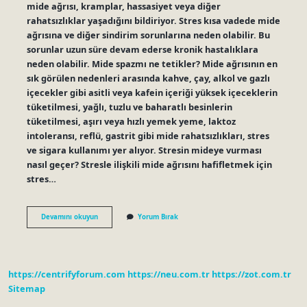
mide ağrısı, kramplar, hassasiyet veya diğer
rahatsızlıklar yaşadığını bildiriyor. Stres kısa vadede mide
ağrısına ve diğer sindirim sorunlarına neden olabilir. Bu
sorunlar uzun süre devam ederse kronik hastalıklara
neden olabilir. Mide spazmı ne tetikler? Mide ağrısının en
sık görülen nedenleri arasında kahve, çay, alkol ve gazlı
içecekler gibi asitli veya kafein içeriği yüksek içeceklerin
tüketilmesi, yağlı, tuzlu ve baharatlı besinlerin
tüketilmesi, aşırı veya hızlı yemek yeme, laktoz
intoleransı, reflü, gastrit gibi mide rahatsızlıkları, stres
ve sigara kullanımı yer alıyor. Stresin mideye vurması
nasıl geçer? Stresle ilişkili mide ağrısını hafifletmek için
stres…
Mide
Devamını okuyun
Yorum Bırak
Spazmı
Stresten
Olur
Mu
https://centrifyforum.com
https://neu.com.tr
https://zot.com.tr
Sitemap