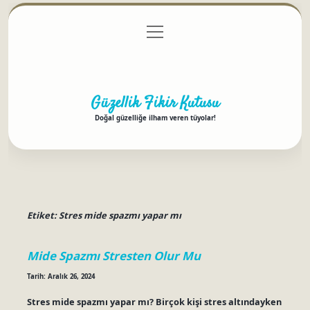
menüyü
Anasayfa
Gizlilik Politikası
Yasal Uyarı
aç
Hakkımızda
Güzellik Fikir Kutusu
Doğal güzelliğe ilham veren tüyolar!
Etiket:
Stres mide spazmı yapar mı
Mide Spazmı Stresten Olur Mu
Tarih: Aralık 26, 2024
Stres mide spazmı yapar mı? Birçok kişi stres altındayken