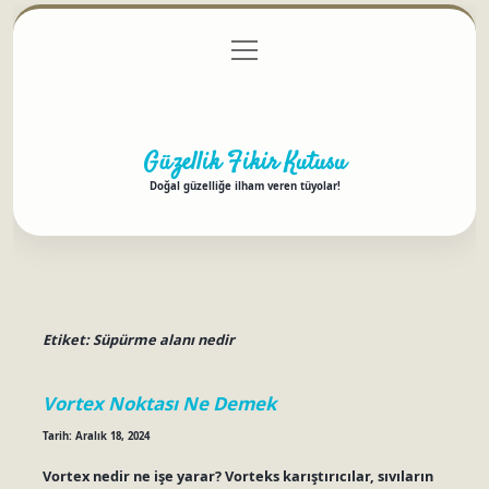
menüyü
Anasayfa
Gizlilik Politikası
Yasal Uyarı
aç
Hakkımızda
Güzellik Fikir Kutusu
Doğal güzelliğe ilham veren tüyolar!
Etiket:
Süpürme alanı nedir
Vortex Noktası Ne Demek
Tarih: Aralık 18, 2024
Vortex nedir ne işe yarar? Vorteks karıştırıcılar, sıvıların