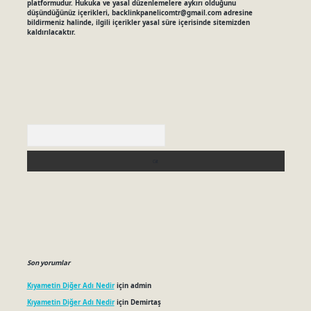
platformudur. Hukuka ve yasal düzenlemelere aykırı olduğunu
düşündüğünüz içerikleri,
backlinkpanelicomtr@gmail.com
adresine
bildirmeniz halinde, ilgili içerikler yasal süre içerisinde sitemizden
kaldırılacaktır.
Arama
Son yorumlar
Kıyametin Diğer Adı Nedir
için
admin
Kıyametin Diğer Adı Nedir
için
Demirtaş