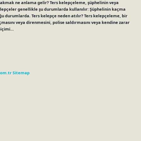
e takmak ne anlama gelir? Ters kelepçeleme, şüphelinin veya
kelepçeler genellikle şu durumlarda kullanılır: Şüphelinin kaçma
uğu durumlarda. Ters kelepçe neden atılır? Ters kelepçeleme, bir
kaçmasını veya direnmesini, polise saldırmasını veya kendine zarar
biçimi…
com.tr
Sitemap