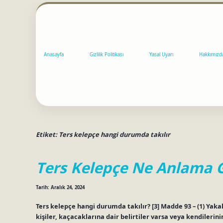
Anasayfa
Gizlilik Politikası
Yasal Uyarı
Hakkımızd
Etiket:
Ters kelepçe hangi durumda takılır
Ters Kelepçe Ne Anlama G
Tarih: Aralık 24, 2024
Ters kelepçe hangi durumda takılır? [3] Madde 93 – (1) Yak
kişiler, kaçacaklarına dair belirtiler varsa veya kendilerin