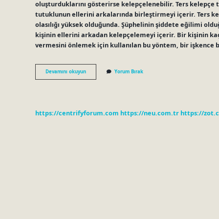
oluşturduklarını gösterirse kelepçelenebilir. Ters kelepç
tutuklunun ellerini arkalarında birleştirmeyi içerir. Ters 
olasılığı yüksek olduğunda. Şüphelinin şiddete eğilimi old
kişinin ellerini arkadan kelepçelemeyi içerir. Bir kişinin 
vermesini önlemek için kullanılan bu yöntem, bir işkence 
Ters
Devamını okuyun
Yorum Bırak
Kelepçe
Ne
Anlama
Gelir
https://centrifyforum.com
https://neu.com.tr
https://zot.