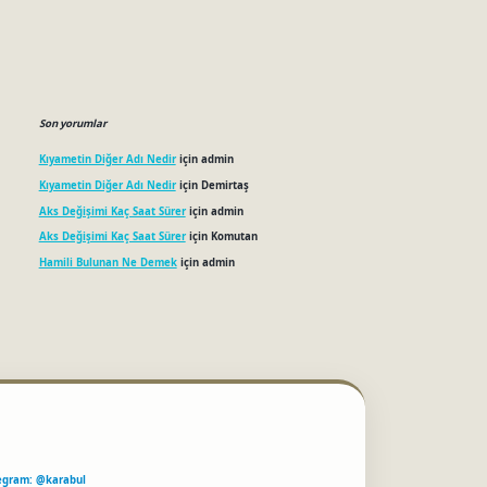
Son yorumlar
Kıyametin Diğer Adı Nedir
için
admin
Kıyametin Diğer Adı Nedir
için
Demirtaş
Aks Değişimi Kaç Saat Sürer
için
admin
Aks Değişimi Kaç Saat Sürer
için
Komutan
Hamili Bulunan Ne Demek
için
admin
egram: @karabul