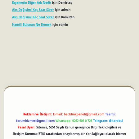
Kıyametin Diğer Adı Nedir
için
Demirtaş
Aks Değişimi Kaç Saat Sürer
için
admin
Aks Değişimi Kaç Saat Sürer
için
Komutan
Hamili Bulunan Ne Demek
için
admin
betci
Reklam ve İletişim:
E-mail:
backlinkpaneli@gmail.com
Teams:
forumhizmeti@gmail.com
Whatsapp: 0262 606 0 726
Telegram: @karabul
Yasal Uyarı:
Sitemiz, 5651 Sayılı Kanun gereğince Bilgi Teknolojileri ve
İletişim Kurumu (BTK) tarafından onaylanmış bir Yer Sağlayıcı olarak hizmet