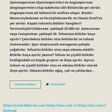
Gymnospermae (Gymnospermler) ve Angiospermae
(Angiospermler) olup Subdivisio (Alt Bölüm)’da yer alırlar.
Angiospermae alt bölümü iki sınıftan oluşur. Bunlar;
Monocotyledonae ve Dicotyledonae’dir ve Classis (Sınıf)’ta
yer alırlar. Kapalı tohumlu bitkiler hangileri?
TerminolojiOrchidaceae: yaklaşık 25.000 tür. Asteraceae
veya Compositae: yaklaşık 20. Tohumsuz bitkiler kaça
ayrılır? Çekirdeksiz bitkiler otsu bitkilerdir ve tohum
üretemezler. Spor oluşturarak metagenez yoluyla
çoğalırlar. Tohumlu bitkiler otsu veya odunsu olabilir.
Bitkiler kaça ayrılır yazınız? Tohum ve çiçekli bitkiler
krallığındaki en büyük gruptur ve ikiye ayrılır. Ayrıca
tohum ve çiçekli bitkiler otsu ve odunsu bitkiler olarak
ikiye ayrılır. Odunsu bitkiler ağaç, çalı ve çalılardan…
Kapalı
Devamını okuyun
Yorum Bırak
Tohumlu
Bitkiler
Kaça
Ayrılır
https://centrifyforum.com
https://neu.com.tr
https://zot.com.tr
Sitemap