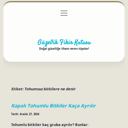
menüyü
Anasayfa
Gizlilik Politikası
Yasal Uyarı
aç
Hakkımızda
Güzellik Fikir Kutusu
Doğal güzelliğe ilham veren tüyolar!
Etiket:
Tohumsuz bitkilere ne denir
Kapalı Tohumlu Bitkiler Kaça Ayrılır
Tarih: Aralık 27, 2024
Tohumlu bitkiler kaç gruba ayrılır? Bunlar: