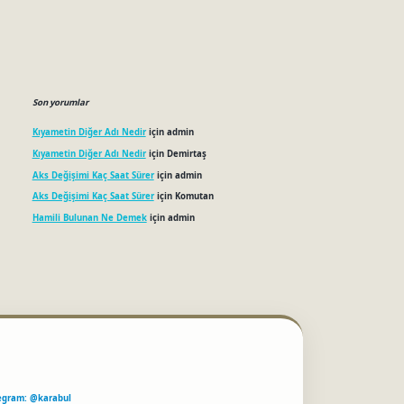
Son yorumlar
Kıyametin Diğer Adı Nedir
için
admin
Kıyametin Diğer Adı Nedir
için
Demirtaş
Aks Değişimi Kaç Saat Sürer
için
admin
Aks Değişimi Kaç Saat Sürer
için
Komutan
Hamili Bulunan Ne Demek
için
admin
egram: @karabul