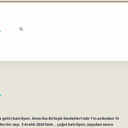
a
ra gelir) katrilyon. Amerika Birleşik Devletleri’nde 1’in ardından 15
dilen bir sayı. 3 Aralık 2024 İsim. , çoğul katrilyon, (sayıdan sonra