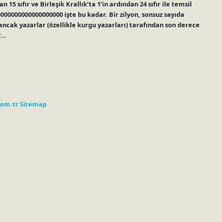
 15 sıfır ve Birleşik Krallık’ta 1’in ardından 24 sıfır ile temsil
00000000000000000000 işte bu kadar. Bir zilyon, sonsuz sayıda
, ancak yazarlar (özellikle kurgu yazarları) tarafından son derece
r…
com.tr
Sitemap