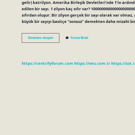
gelir) katrilyon. Amerika Birleşik Devletleri’nde 1’in ardından
edilen bir sayı. 1 zilyon kaç sıfır var? 1000000000000000000
sıfırdan oluşur: Bir zilyon gerçek bir sayı olarak var olmaz
büyük bir sayıyı basitçe “sonsuz” demekten daha mizahi bi
1
Devamını okuyun
Yorum Bırak
Quadrillion
Kaç
Sıfır
Var
https://centrifyforum.com
https://neu.com.tr
https://zot.