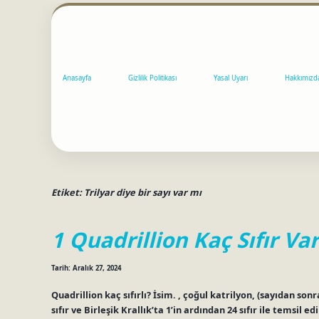
Anasayfa
Gizlilik Politikası
Yasal Uyarı
Hakkımızd
Etiket:
Trilyar diye bir sayı var mı
1 Quadrillion Kaç Sıfır Var
Tarih: Aralık 27, 2024
Quadrillion kaç sıfırlı? İsim. , çoğul katrilyon, (sayıdan son
sıfır ve Birleşik Krallık’ta 1’in ardından 24 sıfır ile temsil e