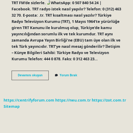
TRT FM’de sizlerle.
WhatsApp: 0 507 840 54 24 |
Facebook. TRT radyo istek nasıl yapılır? Telefon: 0 (312) 463
32 70. E-posta: .tr. TRT kısaltması nasıl yazılır? Türkiye
Radyo Televizyon Kurumu (TRT), 1 Mayıs 1964’te yürürlüğe
giren TRT Kanunu ile kurulmuş olup, Türkiye’de kamu
yayıncılığından sorumlu ilk ve tek kurumdur. TRT aynı
zamanda Avrupa Yayın Birliği’ne (EBU) tam üye olan ilk ve
tek Türk yayıncıdır. TRT’ye nasıl mesaj gönderilir? İletişim
– Künye Bilgileri Sahibi: Türkiye Radyo ve Televizyon
Kurumu Telefon: 444 0 878. Faks: 0 312 463 23…
Trt
Devamını okuyun
Yorum Bırak
Fm
Nasıl
Yazılır
https://centrifyforum.com
https://neu.com.tr
https://zot.com.tr
Sitemap