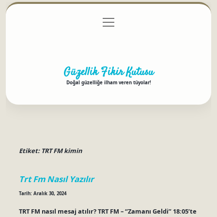
menüyü
Anasayfa
Gizlilik Politikası
Yasal Uyarı
aç
Hakkımızda
Güzellik Fikir Kutusu
Doğal güzelliğe ilham veren tüyolar!
Etiket:
TRT FM kimin
Trt Fm Nasıl Yazılır
Tarih: Aralık 30, 2024
TRT FM nasıl mesaj atılır? TRT FM – “Zamanı Geldi” 18:05’te