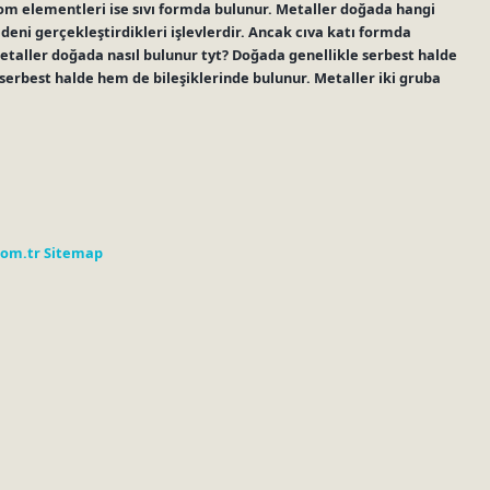
om elementleri ise sıvı formda bulunur. Metaller doğada hangi
eni gerçekleştirdikleri işlevlerdir. Ancak cıva katı formda
aller doğada nasıl bulunur tyt? Doğada genellikle serbest halde
erbest halde hem de bileşiklerinde bulunur. Metaller iki gruba
com.tr
Sitemap