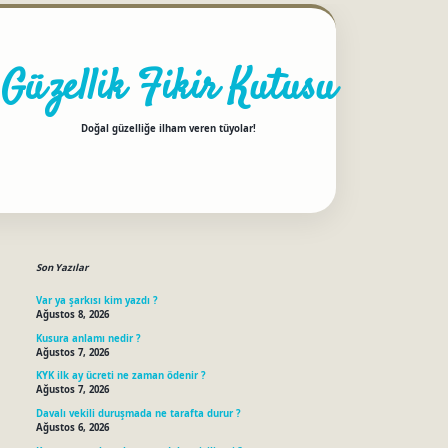
Güzellik Fikir Kutusu
Doğal güzelliğe ilham veren tüyolar!
Sidebar
betci
Son Yazılar
Var ya şarkısı kim yazdı ?
Ağustos 8, 2026
Kusura anlamı nedir ?
Ağustos 7, 2026
KYK ilk ay ücreti ne zaman ödenir ?
Ağustos 7, 2026
Davalı vekili duruşmada ne tarafta durur ?
Ağustos 6, 2026