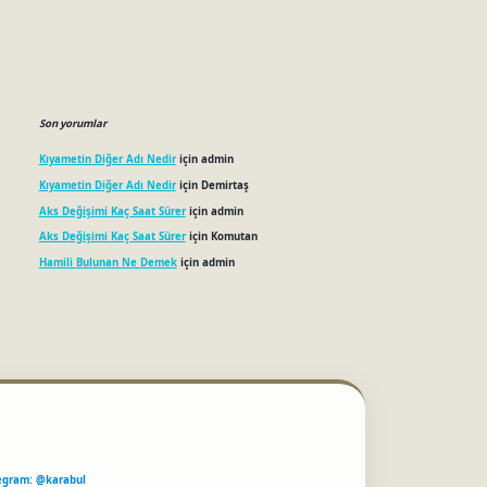
Son yorumlar
Kıyametin Diğer Adı Nedir
için
admin
Kıyametin Diğer Adı Nedir
için
Demirtaş
Aks Değişimi Kaç Saat Sürer
için
admin
Aks Değişimi Kaç Saat Sürer
için
Komutan
Hamili Bulunan Ne Demek
için
admin
egram: @karabul