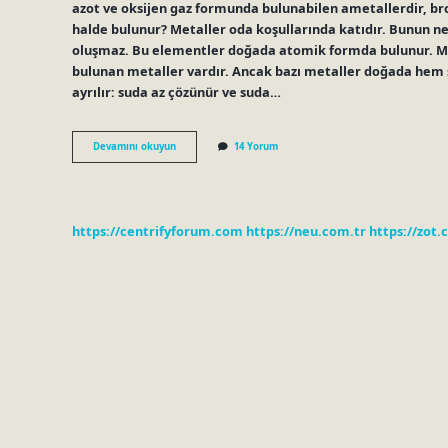
azot ve oksijen gaz formunda bulunabilen ametallerdir, br
halde bulunur? Metaller oda koşullarında katıdır. Bunun ned
oluşmaz. Bu elementler doğada atomik formda bulunur. Met
bulunan metaller vardır. Ancak bazı metaller doğada hem s
ayrılır: suda az çözünür ve suda…
Metaller
Devamını okuyun
14 Yorum
Ve
Ametaller
Doğada
Nasıl
Bulunur
https://centrifyforum.com
https://neu.com.tr
https://zot.