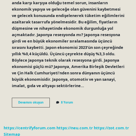
anda karşı karşıya olduğu temel sorun, insanların
ekonomik yapıya ve geleceğe olan güvenini kaybetmesi
ve gelecek konusunda endişelenerek tüketim eğilimlerini
azaltarak tasarrufa yönelmesidir. Bu eğilim, fiyatların
düşmesine ve nihayetinde ekonomik durgunluğa yol
açmaktadır. Japonya resesyonda mı? Japonya resesyona
girdi ve en büyük ekonomiler sıralamasında üçüncü
sırasını kaybetti. Japon ekonomisi 2023’ün son çeyreğinde
yıllık %0,4 küçüldü. Üçüncü çeyrekte düşüş %3,3 oldu.
Böylece Japonya teknik olarak resesyona girdi. Japonya
ekonomisi güçlü mü? Japonya, Amerika Birleşik Devletleri
ve Çin Halk Cumhuriyeti’nden sonra dünyanın üçüncü
büyük ekonomisidir. Japonya, otomotiv ve yan sanayi,
imalat, gıda ve altyapı sektörlerine…
Japonya
Devamını okuyun
8 Yorum
Neden
Resesyona
Girdi
https://centrifyforum.com
https://neu.com.tr
https://zot.com.tr
Sitemap