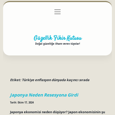
menüyü
Anasayfa
Gizlilik Politikası
Yasal Uyarı
aç
Hakkımızda
Güzellik Fikir Kutusu
Doğal güzelliğe ilham veren tüyolar!
Etiket:
Türkiye enflasyon dünyada kaçıncı sırada
Japonya Neden Resesyona Girdi
Tarih: Ekim 17, 2024
Japonya ekonomisi neden düşüyor? Japon ekonomisinin şu