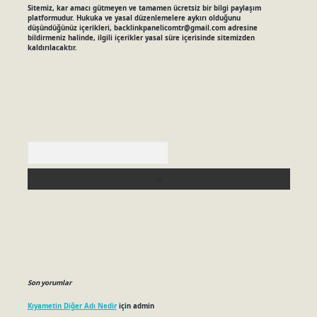
Sitemiz, kar amacı gütmeyen ve tamamen ücretsiz bir bilgi paylaşım
platformudur. Hukuka ve yasal düzenlemelere aykırı olduğunu
düşündüğünüz içerikleri,
backlinkpanelicomtr@gmail.com
adresine
bildirmeniz halinde, ilgili içerikler yasal süre içerisinde sitemizden
kaldırılacaktır.
Arama
Son yorumlar
Kıyametin Diğer Adı Nedir
için
admin