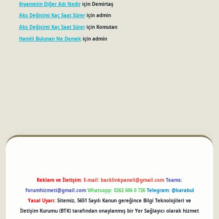
Kıyametin Diğer Adı Nedir
için
Demirtaş
Aks Değişimi Kaç Saat Sürer
için
admin
Aks Değişimi Kaç Saat Sürer
için
Komutan
Hamili Bulunan Ne Demek
için
admin
betci
Reklam ve İletişim:
E-mail:
backlinkpaneli@gmail.com
Teams:
forumhizmeti@gmail.com
Whatsapp: 0262 606 0 726
Telegram: @karabul
Yasal Uyarı:
Sitemiz, 5651 Sayılı Kanun gereğince Bilgi Teknolojileri ve
İletişim Kurumu (BTK) tarafından onaylanmış bir Yer Sağlayıcı olarak hizmet