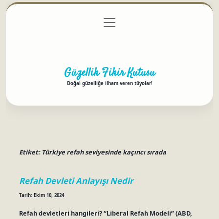
menüyü
Anasayfa
Gizlilik Politikası
Yasal Uyarı
aç
Hakkımızda
Güzellik Fikir Kutusu
Doğal güzelliğe ilham veren tüyolar!
Etiket:
Türkiye refah seviyesinde kaçıncı sırada
Refah Devleti Anlayışı Nedir
Tarih: Ekim 10, 2024
Refah devletleri hangileri? “Liberal Refah Modeli” (ABD,