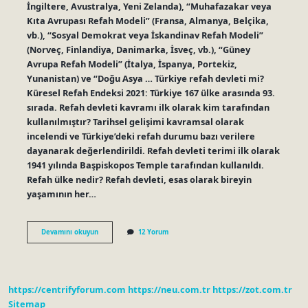
İngiltere, Avustralya, Yeni Zelanda), “Muhafazakar veya
Kıta Avrupası Refah Modeli” (Fransa, Almanya, Belçika,
vb.), “Sosyal Demokrat veya İskandinav Refah Modeli”
(Norveç, Finlandiya, Danimarka, İsveç, vb.), “Güney
Avrupa Refah Modeli” (İtalya, İspanya, Portekiz,
Yunanistan) ve “Doğu Asya … Türkiye refah devleti mi?
Küresel Refah Endeksi 2021: Türkiye 167 ülke arasında 93.
sırada. Refah devleti kavramı ilk olarak kim tarafından
kullanılmıştır? Tarihsel gelişimi kavramsal olarak
incelendi ve Türkiye’deki refah durumu bazı verilere
dayanarak değerlendirildi. Refah devleti terimi ilk olarak
1941 yılında Başpiskopos Temple tarafından kullanıldı.
Refah ülke nedir? Refah devleti, esas olarak bireyin
yaşamının her…
Refah
Devamını okuyun
12 Yorum
Devleti
Anlayışı
Nedir
https://centrifyforum.com
https://neu.com.tr
https://zot.com.tr
Sitemap