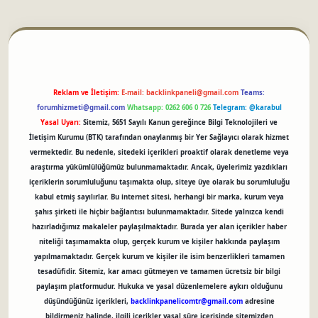
betci
Reklam ve İletişim:
E-mail:
backlinkpaneli@gmail.com
Teams:
forumhizmeti@gmail.com
Whatsapp: 0262 606 0 726
Telegram: @karabul
Yasal Uyarı:
Sitemiz, 5651 Sayılı Kanun gereğince Bilgi Teknolojileri ve
İletişim Kurumu (BTK) tarafından onaylanmış bir Yer Sağlayıcı olarak hizmet
vermektedir. Bu nedenle, sitedeki içerikleri proaktif olarak denetleme veya
araştırma yükümlülüğümüz bulunmamaktadır. Ancak, üyelerimiz yazdıkları
içeriklerin sorumluluğunu taşımakta olup, siteye üye olarak bu sorumluluğu
kabul etmiş sayılırlar. Bu internet sitesi, herhangi bir marka, kurum veya
şahıs şirketi ile hiçbir bağlantısı bulunmamaktadır. Sitede yalnızca kendi
hazırladığımız makaleler paylaşılmaktadır. Burada yer alan içerikler haber
niteliği taşımamakta olup, gerçek kurum ve kişiler hakkında paylaşım
yapılmamaktadır. Gerçek kurum ve kişiler ile isim benzerlikleri tamamen
tesadüfidir. Sitemiz, kar amacı gütmeyen ve tamamen ücretsiz bir bilgi
paylaşım platformudur. Hukuka ve yasal düzenlemelere aykırı olduğunu
düşündüğünüz içerikleri,
backlinkpanelicomtr@gmail.com
adresine
bildirmeniz halinde, ilgili içerikler yasal süre içerisinde sitemizden