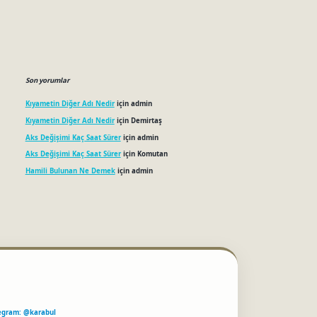
Son yorumlar
Kıyametin Diğer Adı Nedir
için
admin
Kıyametin Diğer Adı Nedir
için
Demirtaş
Aks Değişimi Kaç Saat Sürer
için
admin
Aks Değişimi Kaç Saat Sürer
için
Komutan
Hamili Bulunan Ne Demek
için
admin
egram: @karabul