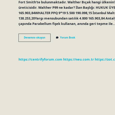
Fort Smith’te bulunmaktadır. Walther Bıçak hangi ülkenin
üreticisidir. Walther P99 ne kadar? İlan Başlığı: HUKUK ÜY
165.903,84WHALTER PPQ 9*19 5.500 190.098,15 İstanbul Malt
138.253,20Yargı mensubundan satılık 4.800 165.903,84 Antal
çapında Parabellum fişek kullanan, anında geri tepme ile
Walther
Devamını okuyun
Yorum Bırak
P99
Hangi
Ülke
https://centrifyforum.com
https://neu.com.tr
https://zot.