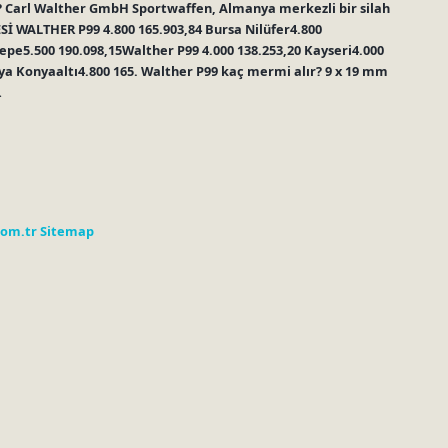
? Carl Walther GmbH Sportwaffen, Almanya merkezli bir silah
ESİ WALTHER P99 4.800 165.903,84 Bursa Nilüfer4.800
epe5.500 190.098,15Walther P99 4.000 138.253,20 Kayseri4.000
ya Konyaaltı4.800 165. Walther P99 kaç mermi alır? 9 x 19 mm
…
com.tr
Sitemap