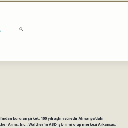
a
fından kurulan şirket, 100 yılı aşkın süredir Almanya’daki
lther Arms, Inc., Walther’in ABD iş birimi olup merkezi Arkansas,