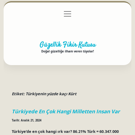
menüyü
Anasayfa
Gizlilik Politikası
Yasal Uyarı
aç
Hakkımızda
Güzellik Fikir Kutusu
Doğal güzelliğe ilham veren tüyolar!
Etiket:
Türkiyenin yüzde kaçı Kürt
Türkiyede En Çok Hangi Milletten Insan Var
Tarih: Aralık 21, 2024
Türkiye’de en çok hangi ırk var? 86.21% Türk = 60.347.000