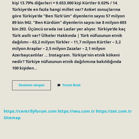
kişi 13.79% diğerleri = 9.653.000 kişi Kürtler 0.02% / 14.
Türkiye’de en fazla hangi millet var? Anket sonuçlarına
göre Türkiye’de “Ben Türk’üm” diyenlerin sayısı 57 milyon
89 bin 942. “Ben Kürdüm” diyenlerin sayısı ise 8 milyon 693
bin 293. Üçüncü sırada ise Lazlar yer alıyor. Türkiye’de kaç
Türk asıllı var? Ülkeler Hakkında | Türk nüfusunun etnik
dağılımı – 63,2 milyon Türkler – 11,7 milyon Kürtler – 3,2
milyon Araplar – 2,5 milyon Zazalar – 2,1 milyon
Azerbaycanlılar … Instagram. Türkiye’nin etnik kökeni
nedir? Türkiye nüfusunun etnik dağılımına bakıldığında
100 kişiden…
Türkiyede
Devamını okuyun
Yorum Bırak
En
Çok
Hangi
Milletten
Insan
https://centrifyforum.com
https://neu.com.tr
https://zot.com.tr
Var
Sitemap