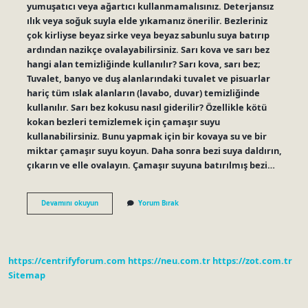
yumuşatıcı veya ağartıcı kullanmamalısınız. Deterjansız
ılık veya soğuk suyla elde yıkamanız önerilir. Bezleriniz
çok kirliyse beyaz sirke veya beyaz sabunlu suya batırıp
ardından nazikçe ovalayabilirsiniz. Sarı kova ve sarı bez
hangi alan temizliğinde kullanılır? Sarı kova, sarı bez;
Tuvalet, banyo ve duş alanlarındaki tuvalet ve pisuarlar
hariç tüm ıslak alanların (lavabo, duvar) temizliğinde
kullanılır. Sarı bez kokusu nasıl giderilir? Özellikle kötü
kokan bezleri temizlemek için çamaşır suyu
kullanabilirsiniz. Bunu yapmak için bir kovaya su ve bir
miktar çamaşır suyu koyun. Daha sonra bezi suya daldırın,
çıkarın ve elle ovalayın. Çamaşır suyuna batırılmış bezi…
Mutfaktaki
Devamını okuyun
Yorum Bırak
Sarı
Bez
Nasıl
Temizlenir
https://centrifyforum.com
https://neu.com.tr
https://zot.com.tr
Sitemap