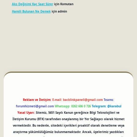
Aks Değişimi Kaç Saat Sürer
için
Komutan
Hamili Bulunan Ne Demek
için
admin
tci
Reklam ve İletişim:
E-mail:
backlinkpaneli@gmail.com
Teams:
forumhizmeti@gmail.com
Whatsapp: 0262 606 0 726
Telegram: @karabul
Yasal Uyarı:
Sitemiz, 5651 Sayılı Kanun gereğince Bilgi Teknolojileri ve
İletişim Kurumu (BTK) tarafından onaylanmış bir Yer Sağlayıcı olarak hizmet
vermektedir. Bu nedenle, sitedeki içerikleri proaktif olarak denetleme veya
araştırma yükümlülüğümüz bulunmamaktadır. Ancak, üyelerimiz yazdıkları