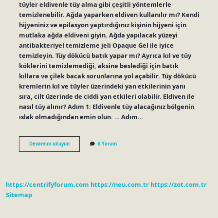
tüyler eldivenle tüy alma gibi çeşitli yöntemlerle
temizlenebilir. Ağda yaparken eldiven kullanılır mı? Kendi
hijyeniniz ve epilasyon yaptırdığınız kişinin hijyeni için
mutlaka ağda eldiveni giyin. Ağda yapılacak yüzeyi
antibakteriyel temizleme jeli Opaque Gel ile iyice
temizleyin. Tüy dökücü batık yapar mı? Ayrıca kıl ve tüy
köklerini temizlemediği, aksine beslediği için batık
kıllara ve çilek bacak sorunlarına yol açabilir. Tüy dökücü
kremlerin kıl ve tüyler üzerindeki yan etkilerinin yanı
sıra, cilt üzerinde de ciddi yan etkileri olabilir. Eldiven ile
nasıl tüy alınır? Adım 1: Eldivenle tüy alacağınız bölgenin
ıslak olmadığından emin olun. … Adım…
Eldivenle
Devamını okuyun
6 Yorum
Tüy
Almak
Batık
Yapar
Mı
https://centrifyforum.com
https://neu.com.tr
https://zot.com.tr
Sitemap