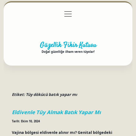
menüyü
Anasayfa
Gizlilik Politikası
Yasal Uyarı
aç
Hakkımızda
Güzellik Fikir Kutusu
Doğal güzelliğe ilham veren tüyolar!
Etiket:
Tüy dökücü batık yapar mı
Eldivenle Tüy Almak Batık Yapar Mı
Tarih: Ekim 10, 2024
Vajina bölgesi eldivenle alınır mı? Genital bölgedeki