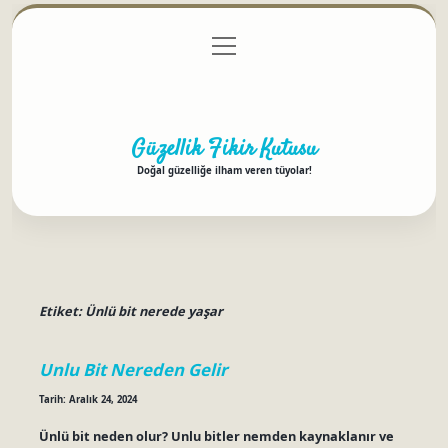
menüyü
Anasayfa
Gizlilik Politikası
Yasal Uyarı
aç
Hakkımızda
Güzellik Fikir Kutusu
Doğal güzelliğe ilham veren tüyolar!
Etiket:
Ünlü bit nerede yaşar
Unlu Bit Nereden Gelir
Tarih: Aralık 24, 2024
Ünlü bit neden olur? Unlu bitler nemden kaynaklanır ve