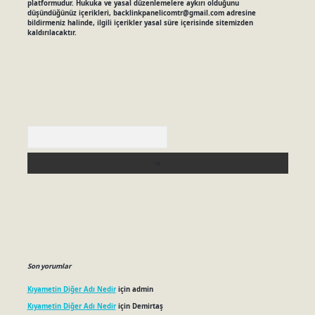
platformudur. Hukuka ve yasal düzenlemelere aykırı olduğunu
düşündüğünüz içerikleri,
backlinkpanelicomtr@gmail.com
adresine
bildirmeniz halinde, ilgili içerikler yasal süre içerisinde sitemizden
kaldırılacaktır.
Arama
Son yorumlar
Kıyametin Diğer Adı Nedir
için
admin
Kıyametin Diğer Adı Nedir
için
Demirtaş