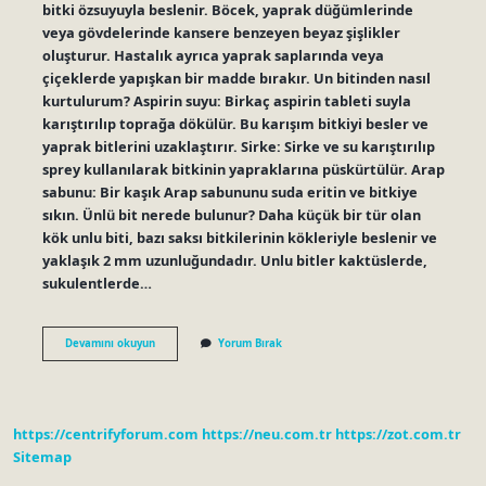
bitki özsuyuyla beslenir. Böcek, yaprak düğümlerinde
veya gövdelerinde kansere benzeyen beyaz şişlikler
oluşturur. Hastalık ayrıca yaprak saplarında veya
çiçeklerde yapışkan bir madde bırakır. Un bitinden nasıl
kurtulurum? Aspirin suyu: Birkaç aspirin tableti suyla
karıştırılıp toprağa dökülür. Bu karışım bitkiyi besler ve
yaprak bitlerini uzaklaştırır. Sirke: Sirke ve su karıştırılıp
sprey kullanılarak bitkinin yapraklarına püskürtülür. Arap
sabunu: Bir kaşık Arap sabununu suda eritin ve bitkiye
sıkın. Ünlü bit nerede bulunur? Daha küçük bir tür olan
kök unlu biti, bazı saksı bitkilerinin kökleriyle beslenir ve
yaklaşık 2 mm uzunluğundadır. Unlu bitler kaktüslerde,
sukulentlerde…
Unlu
Devamını okuyun
Yorum Bırak
Bit
Nereden
Gelir
https://centrifyforum.com
https://neu.com.tr
https://zot.com.tr
Sitemap