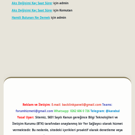
Aks Değişimi Kaç Saat Sürer
için
admin
Aks Değişimi Kaç Saat Sürer
için
Komutan
Hamili Bulunan Ne Demek
için
admin
ci
Reklam ve İletişim:
E-mail:
backlinkpaneli@gmail.com
Teams:
forumhizmeti@gmail.com
Whatsapp: 0262 606 0 726
Telegram: @karabul
Yasal Uyarı:
Sitemiz, 5651 Sayılı Kanun gereğince Bilgi Teknolojileri ve
İletişim Kurumu (BTK) tarafından onaylanmış bir Yer Sağlayıcı olarak hizmet
vermektedir. Bu nedenle, sitedeki içerikleri proaktif olarak denetleme veya