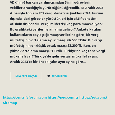
VDK’nın 6 başkan yardımcısından 5’inin görevlerini
vekiller aracılığıyla yürüttüğünü öğrendik. 31 Aralık 2023
itibarıyla toplam 262 vergi denetçisi (yaklaşık %4) kurum
dışında idari görevler yürüttükleri için aktif denetim
ofisinin dışındadır. Vergi müfettişi kaç para maaş alıyor?
Bu grafikteki veriler ne anlama geliyor? Ankete katılan
kullanıcıların paylaştığı maaş verilerine göre, bir vergi
müfettişinin ortalama aylık maaşı 66.500 TL’dir. Bir vergi
müfettişinin en düşük ortak maaşı 53.200 TL iken, en
yüksek ortalama maaşı 81 TL’dir. Türkiye’de kaç tane vergi
mükellefi var? Türkiye’de gelir vergisi mükellef sayısı,
Aralık 2023’te bir önceki yılın aynı ayına göre…
Türkiyede
Devamını okuyun
Yorum Bırak
Kaç
Tane
Vergi
Müfettişi
Var
https://centrifyforum.com
https://neu.com.tr
https://zot.com.tr
Sitemap