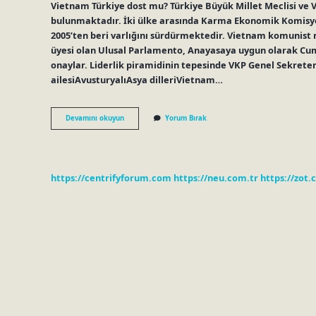
Vietnam Türkiye dost mu? Türkiye Büyük Millet Meclisi ve Vi
bulunmaktadır. İki ülke arasında Karma Ekonomik Komisyo
2005’ten beri varlığını sürdürmektedir. Vietnam komunist m
üyesi olan Ulusal Parlamento, Anayasaya uygun olarak C
onaylar. Liderlik piramidinin tepesinde VKP Genel Sekreter
ailesiAvusturyalıAsya dilleriVietnam…
Vietnam
Devamını okuyun
Yorum Bırak
Halkı
Nedir
https://centrifyforum.com
https://neu.com.tr
https://zot.