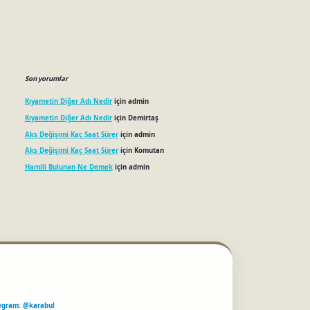
Son yorumlar
Kıyametin Diğer Adı Nedir
için
admin
Kıyametin Diğer Adı Nedir
için
Demirtaş
Aks Değişimi Kaç Saat Sürer
için
admin
Aks Değişimi Kaç Saat Sürer
için
Komutan
Hamili Bulunan Ne Demek
için
admin
egram: @karabul