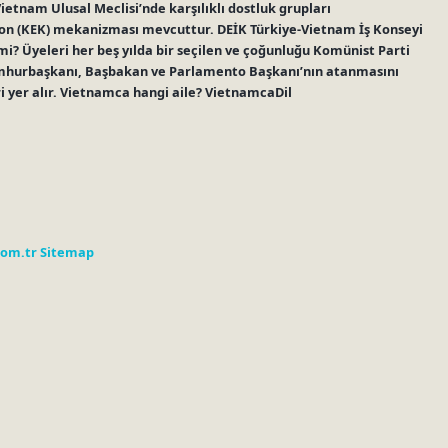
etnam Ulusal Meclisi’nde karşılıklı dostluk grupları
n (KEK) mekanizması mevcuttur. DEİK Türkiye-Vietnam İş Konseyi
i? Üyeleri her beş yılda bir seçilen ve çoğunluğu Komünist Parti
umhurbaşkanı, Başbakan ve Parlamento Başkanı’nın atanmasını
i yer alır. Vietnamca hangi aile? VietnamcaDil
com.tr
Sitemap