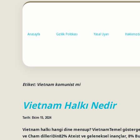
Anasayfa
Gizlilik Politikası
Yasal Uyarı
Hakkımızd
Etiket:
Vietnam komunist mi
Vietnam Halkı Nedir
Tarih: Ekim 15, 2024
Vietnam halkı hangi dine mensup? VietnamTemel gösterge
ve Cham dilleriDin82% Ateist ve geleneksel inançlar, 8% B