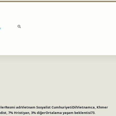
a
lerResmi adıVietnam Sosyalist CumhuriyetiDilVietnamca, Khmer
udist, 7% Hristiyan, 3% diğerOrtalama yaşam beklentisi73.