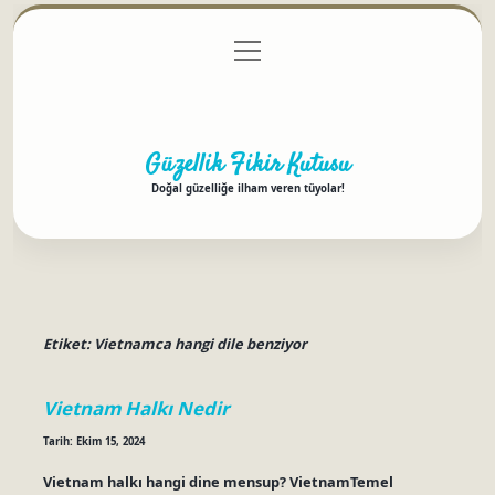
menüyü
Anasayfa
Gizlilik Politikası
Yasal Uyarı
aç
Hakkımızda
Güzellik Fikir Kutusu
Doğal güzelliğe ilham veren tüyolar!
Etiket:
Vietnamca hangi dile benziyor
Vietnam Halkı Nedir
Tarih: Ekim 15, 2024
Vietnam halkı hangi dine mensup? VietnamTemel