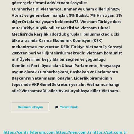
göstergelerResmi adıVietnam Sosyalist
CumhuriyetiDilVietnamca, Khmer ve Cham dilleriDin82%
Ateist ve geleneksel inançlar, 8% Budist, 7% Hristiyan, 3%
diğerOrtalama yaşam beklentisi73. Vietnam Türkiye dost
mu? Türkiye Büyük Millet Meclisi ve Vietnam Ulusal
Meclisi’nde karşılıklı dostluk grupları bulunmaktadır. İki
ülke arasında Karma Ekonomik Komisyon (KEK)
mekanizması mevcuttur. DEİK Türkiye-Vietnam İş Konseyi
2005’ten beri varlığını sürdürmektedir. Vietnam komunist
mi? Üyeleri her beş yılda bir seçilen ve çoğunluğu
Komünist Parti üyesi olan Ulusal Parlamento, Anayasaya
uygun olarak Cumhurbaşkanı, Başbakan ve Parlamento
Başkanı’nın atanmasını onaylar. Liderlik piramidinin
tepesinde VKP Genel Sekreteri yer alır. Vietnamca hangi
aile? VietnamcaDil ailesiAvusturyalıAsya dilleriVietnam…
Vietnam
Devamını okuyun
Yorum Bırak
Halkı
Nedir
https://centrifyforum.com
https://neu.com.tr
https://zot.com.tr