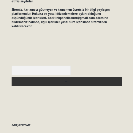
etmiş sayılırlar.
Sitemiz, kar amacı gütmeyen ve tamamen ücretsiz bir bilgi paylaşım
platformudur. Hukuka ve yasal düzenlemelere aykırı olduğunu
düşündüğünüz içerikleri,
backlinkpanelicomtr@gmail.com
adresine
bildirmeniz halinde, ilgili içerikler yasal süre içerisinde sitemizden
kaldırılacaktır.
Arama
Son yorumlar