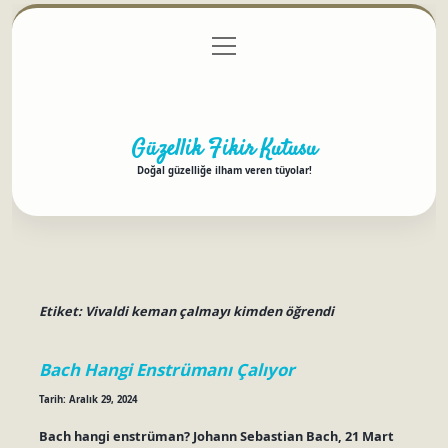
menüyü
Anasayfa
Gizlilik Politikası
Yasal Uyarı
aç
Hakkımızda
Güzellik Fikir Kutusu
Doğal güzelliğe ilham veren tüyolar!
Etiket:
Vivaldi keman çalmayı kimden öğrendi
Bach Hangi Enstrümanı Çalıyor
Tarih: Aralık 29, 2024
Bach hangi enstrüman? Johann Sebastian Bach, 21 Mart