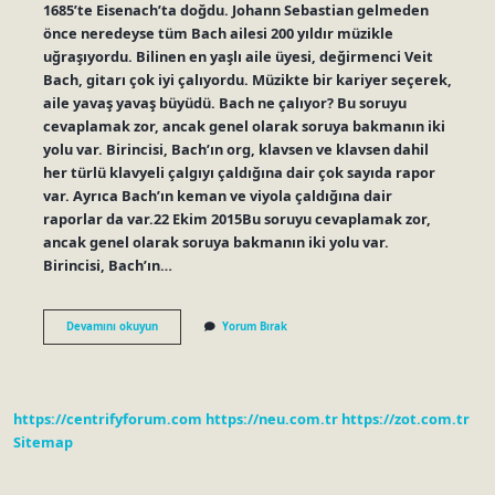
1685’te Eisenach’ta doğdu. Johann Sebastian gelmeden
önce neredeyse tüm Bach ailesi 200 yıldır müzikle
uğraşıyordu. Bilinen en yaşlı aile üyesi, değirmenci Veit
Bach, gitarı çok iyi çalıyordu. Müzikte bir kariyer seçerek,
aile yavaş yavaş büyüdü. Bach ne çalıyor? Bu soruyu
cevaplamak zor, ancak genel olarak soruya bakmanın iki
yolu var. Birincisi, Bach’ın org, klavsen ve klavsen dahil
her türlü klavyeli çalgıyı çaldığına dair çok sayıda rapor
var. Ayrıca Bach’ın keman ve viyola çaldığına dair
raporlar da var.22 Ekim 2015Bu soruyu cevaplamak zor,
ancak genel olarak soruya bakmanın iki yolu var.
Birincisi, Bach’ın…
Bach
Devamını okuyun
Yorum Bırak
Hangi
Enstrümanı
Çalıyor
https://centrifyforum.com
https://neu.com.tr
https://zot.com.tr
Sitemap